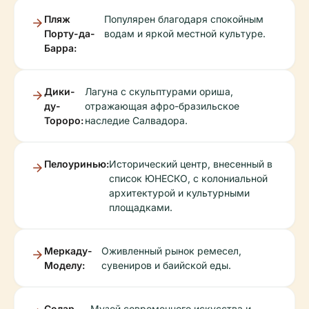
Пляж
Популярен благодаря спокойным
Порту-да-
водам и яркой местной культуре.
Барра:
Дики-
Лагуна с скульптурами ориша,
ду-
отражающая афро-бразильское
Тороро:
наследие Салвадора.
Пелоуринью:
Исторический центр, внесенный в
список ЮНЕСКО, с колониальной
архитектурой и культурными
площадками.
Меркаду-
Оживленный рынок ремесел,
Моделу:
сувениров и баийской еды.
Солар-
Музей современного искусства и