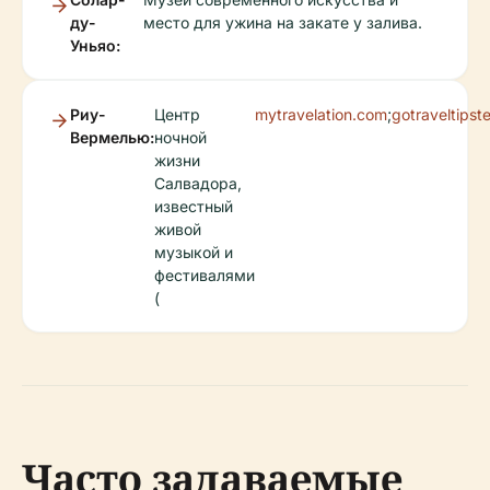
ду-
место для ужина на закате у залива.
Уньяо:
Риу-
Центр
mytravelation.com
;
gotraveltipst
Вермелью:
ночной
жизни
Салвадора,
известный
живой
музыкой и
фестивалями
(
Часто задаваемые