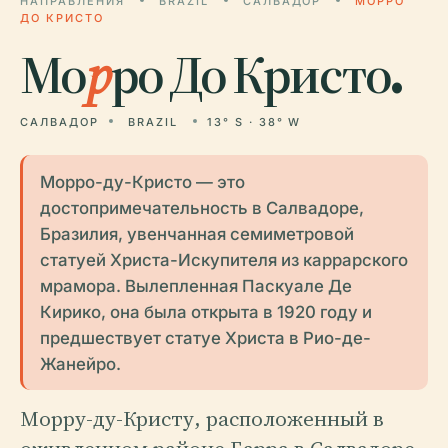
НАПРАВЛЕНИЯ
BRAZIL
САЛВАДОР
МОРРО
ДО КРИСТО
Мо
р
ро До Кристо.
САЛВАДОР
BRAZIL
13° S · 38° W
Морро-ду-Кристо — это
достопримечательность в Салвадоре,
Бразилия, увенчанная семиметровой
статуей Христа-Искупителя из каррарского
мрамора. Вылепленная Паскуале Де
Кирико, она была открыта в 1920 году и
предшествует статуе Христа в Рио-де-
Жанейро.
Морру-ду-Кристу, расположенный в