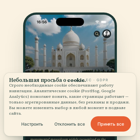
Небольшая просьба о cookie.
ЕС · GDPR
Строго необходимые cookie обеспечивают работу
навигации. Аналитические cookie (PostHog, Google
Analytics) помогают понять, какие страницы работают —
только агрегированные данные, без рекламы и продажи.
Вы можете изменить выбор в любой момент в подвале
сайта.
Принять все
Настроить
Отклонить все