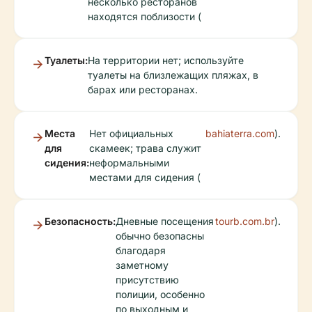
несколько ресторанов
находятся поблизости (
Туалеты:
На территории нет; используйте
туалеты на близлежащих пляжах, в
барах или ресторанах.
Места
Нет официальных
bahiaterra.com
).
для
скамеек; трава служит
сидения:
неформальными
местами для сидения (
Безопасность:
Дневные посещения
tourb.com.br
).
обычно безопасны
благодаря
заметному
присутствию
полиции, особенно
по выходным и