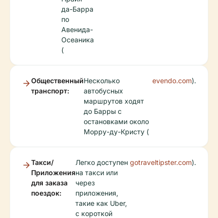
да-Барра
по
Авенида-
Осеаника
(
Общественный
Несколько
evendo.com
).
транспорт:
автобусных
маршрутов ходят
до Барры с
остановками около
Морру-ду-Кристу (
Такси/
Легко доступен
gotraveltipster.com
).
Приложения
на такси или
для заказа
через
поездок:
приложения,
такие как Uber,
с короткой