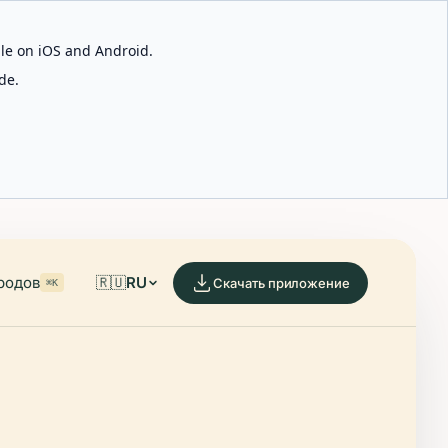
able on iOS and Android.
de.
родов
🇷🇺
RU
Скачать приложение
⌘K