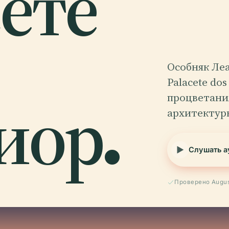
сете
Особняк Ле
Palacete do
иор.
процветания
архитектур
Слушать а
Проверено Augus