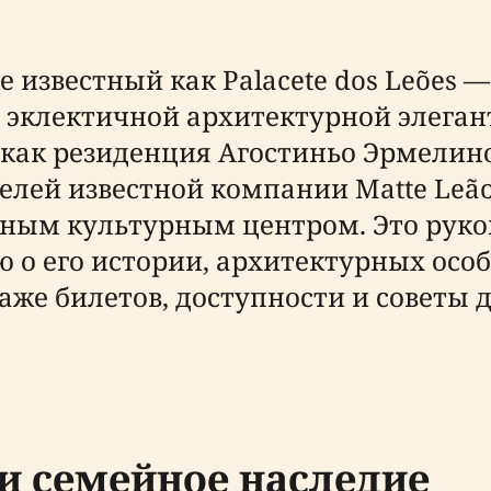
 известный как Palacete dos Leões 
и эклектичной архитектурной элеган
как резиденция Агостиньо Эрмелин
елей известной компании Matte Leão
енным культурным центром. Это руко
 его истории, архитектурных особ
даже билетов, доступности и советы
и семейное наследие