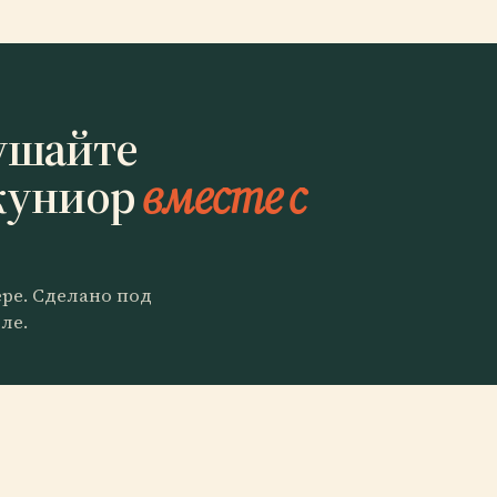
ушайте
жуниор
вместе с
ере. Сделано под
ле.