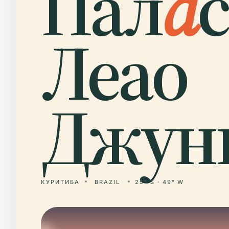
Пал
а
Леао
Джун
КУРИТИБА
BRAZIL
25° S · 49° W