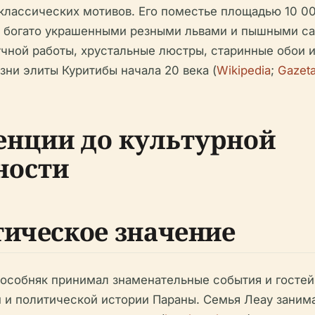
классических мотивов. Его поместье площадью 10 0
 богато украшенными резными львами и пышными са
учной работы, хрустальные люстры, старинные обои 
зни элиты Куритибы начала 20 века (
Wikipedia
;
Gazet
енции до культурной
ности
тическое значение
особняк принимал знаменательные события и гостей,
ой и политической истории Параны. Семья Леау зани