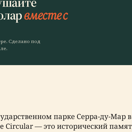
ушайте
юлар
вместе с
ере. Сделано под
ле.
дарственном парке Серра-ду-Мар в 
 Circular — это исторический памят