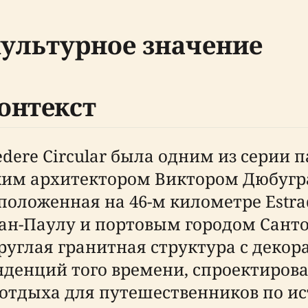
культурное значение
онтекст
vedere Circular была одним из серии 
им архитектором Виктором Дюбугра
ложенная на 46-м километре Estrada 
ан-Паулу и портовым городом Сантос
 круглая гранитная структура с деко
денций того времени, спроектиров
 отдыха для путешественников по и