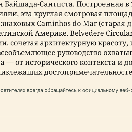
 Байшада-Сантиста. Построенная в 
илии, эта круглая смотровая площад
знаковых Caminhos do Mar (старая до
тинской Америке. Belvedere Circula
и, сочетая архитектурную красоту, 
всеобъемлющее руководство охватыва
а — от исторического контекста и д
близлежащих достопримечательносте
етителях всегда обращайтесь к официальному веб-с