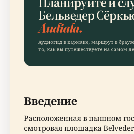
Планируйте и сл
Бельведер Сёркь
Audiala.
Аудиогид в кармане, маршрут в брауз
то, как вы путешествуете на самом де
Введение
Расположенная в пышном госу
смотровая площадка Belvedere