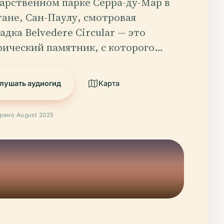
дарственном парке Серра-ду-Мар в
тане, Сан-Паулу, смотровая
дка Belvedere Circular — это
рический памятник, с которого…
лушать аудиогид
Карта
рено August 2025