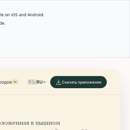
able on iOS and Android.
de.
родов
🇷🇺
RU
Скачать приложение
⌘K
оложенная в пышном