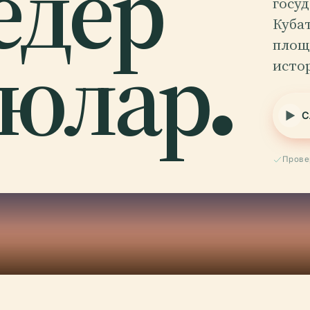
едер
госу
Куба
юлар.
площа
исто
С
Прове