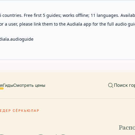
 countries. Free first 5 guides; works offline; 11 languages. Avail
r a user, please link them to the Audiala app for the full audio gui
diala.audioguide
Поиск го
ия
Гиды
Смотреть цены
ВЕДЕР СЁРКЬЮЛАР
Расп