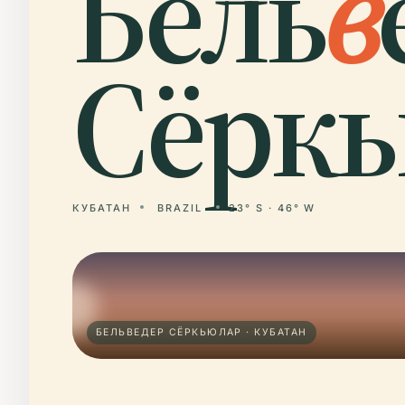
Бель
в
Сёркь
КУБАТАН
BRAZIL
23° S · 46° W
БЕЛЬВЕДЕР СЁРКЬЮЛАР · КУБАТАН