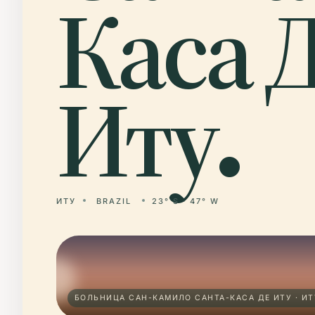
Каса 
Иту.
ИТУ
BRAZIL
23° S · 47° W
БОЛЬНИЦА САН-КАМИЛО САНТА-КАСА ДЕ ИТУ · ИТ