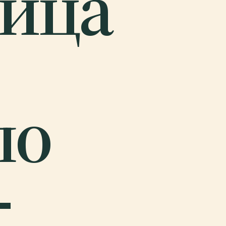
ица
ло
-