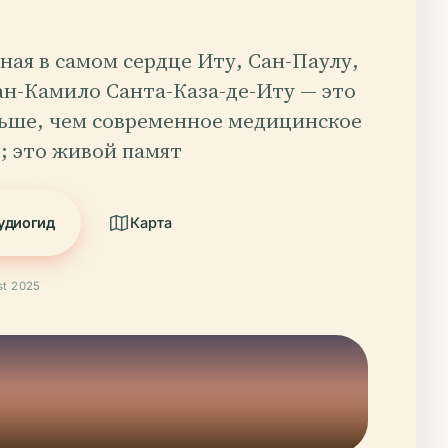
ая в самом сердце Иту, Сан-Паулу,
ан-Камило Санта-Каза-де-Иту — это
льше, чем современное медицинское
; это живой памят
удиогид
Карта
t 2025