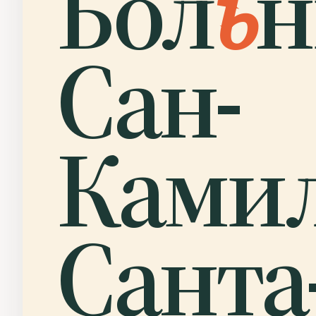
Бол
ь
н
Сан-
Ками
Санта