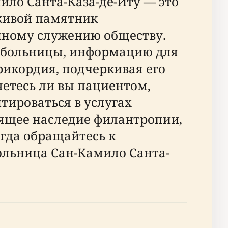
ило Санта-Каза-де-Иту — это
 живой памятник
нному служению обществу.
г больницы, информацию для
рикордия, подчеркивая его
яетесь ли вы пациентом,
тироваться в услугах
дящее наследие филантропии,
егда обращайтесь к
ольница Сан-Камило Санта-