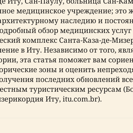
е Иту, Сан-Паулу, больница Сан-Кам
нное медицинское учреждение; это
архитектурному наследию и постоя
 подробный обзор медицинских услу
ческий комплекс Санта-Каза-де-Мизе
ение в Иту. Независимо от того, явл
рии, эта статья поможет вам сориен
торические зоны и оценить непрехо
 получения последних обновлений вс
естным туристическим ресурсам (Б
зерикордия Иту, itu.com.br).