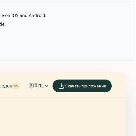
able on iOS and Android.
de.
родов
🇷🇺
RU
Скачать приложение
⌘K