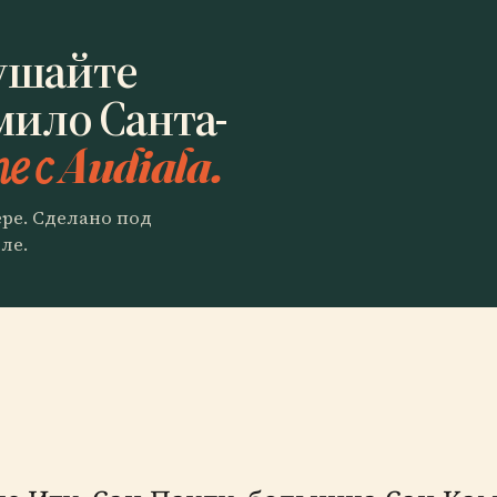
ушайте
мило Санта-
е с Audiala.
ере. Сделано под
ле.