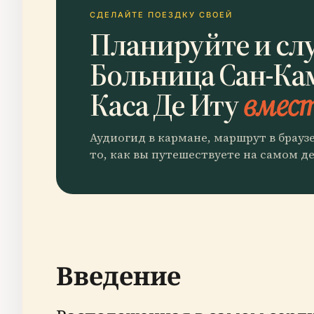
СДЕЛАЙТЕ ПОЕЗДКУ СВОЕЙ
Планируйте и сл
Больница Сан-Ка
Каса Де Иту
вмест
Аудиогид в кармане, маршрут в брауз
то, как вы путешествуете на самом де
Введение