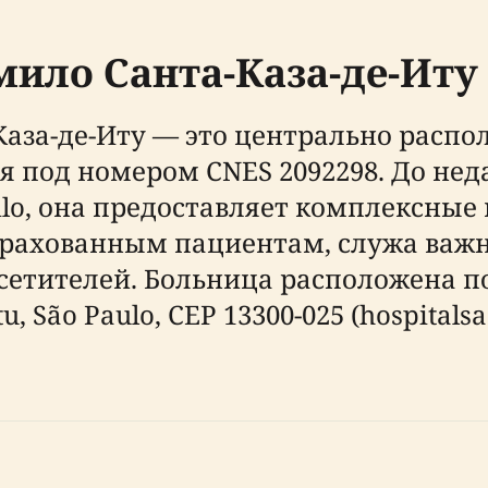
мило Санта-Каза-де-Иту
Каза-де-Иту — это центрально расп
я под номером CNES 2092298. До не
milo, она предоставляет комплексны
страхованным пациентам, служа ва
осетителей. Больница расположена п
tu, São Paulo, CEP 13300-025 (hospitals