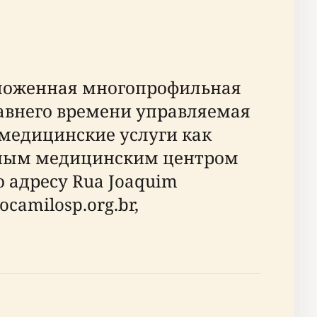
оложенная многопрофильная
давнего времени управляемая
е медицинские услуги как
жным медицинским центром
о адресу Rua Joaquim
aocamilosp.org.br,