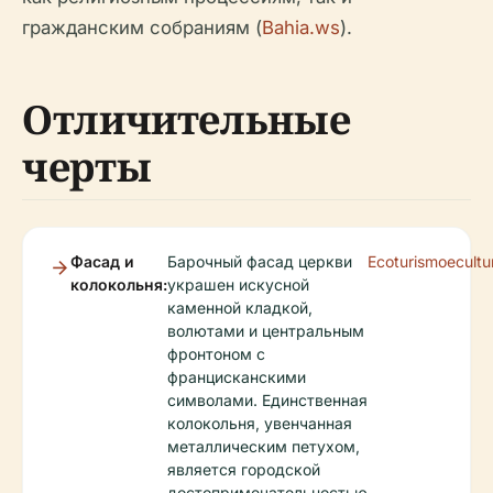
гражданским собраниям (
Bahia.ws
).
Отличительные
черты
Фасад и
Барочный фасад церкви
Ecoturismoecult
колокольня:
украшен искусной
каменной кладкой,
волютами и центральным
фронтоном с
францисканскими
символами. Единственная
колокольня, увенчанная
металлическим петухом,
является городской
достопримечательностью