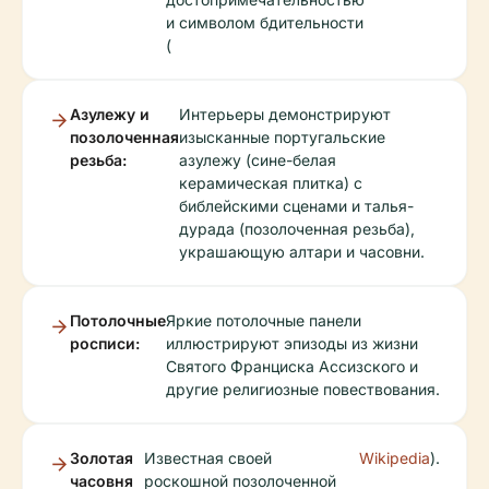
и символом бдительности
(
Азулежу и
Интерьеры демонстрируют
позолоченная
изысканные португальские
резьба:
азулежу (сине-белая
керамическая плитка) с
библейскими сценами и талья-
дурада (позолоченная резьба),
украшающую алтари и часовни.
Потолочные
Яркие потолочные панели
росписи:
иллюстрируют эпизоды из жизни
Святого Франциска Ассизского и
другие религиозные повествования.
Золотая
Известная своей
Wikipedia
).
часовня
роскошной позолоченной