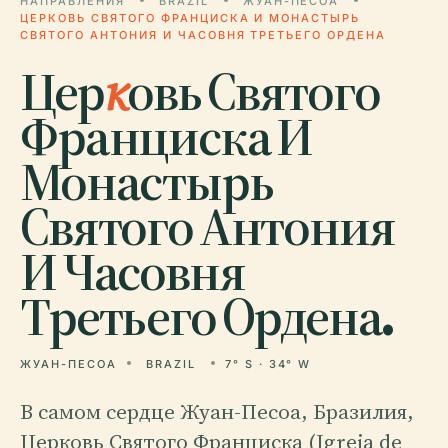
НАПРАВЛЕНИЯ
BRAZIL
ЖУАН-ПЕСОА
ЦЕРКОВЬ СВЯТОГО ФРАНЦИСКА И МОНАСТЫРЬ
СВЯТОГО АНТОНИЯ И ЧАСОВНЯ ТРЕТЬЕГО ОРДЕНА
Цер
к
овь Святого
Франциска И
Монастырь
Святого Антония
И Часовня
Третьего Ордена.
ЖУАН-ПЕСОА
BRAZIL
7° S · 34° W
В самом сердце Жуан-Песоа, Бразилия,
Церковь Святого Франциска (Igreja de