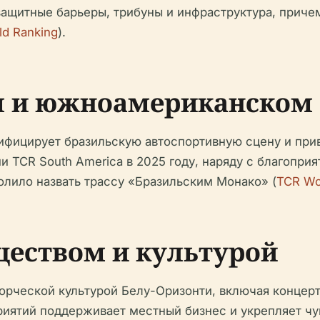
ащитные барьеры, трибуны и инфраструктура, причем
ld Ranking
).
м и южноамериканском 
ифицирует бразильскую автоспортивную сцену и пр
 TCR South America в 2025 году, наряду с благопри
олило назвать трассу «Бразильским Монако» (
TCR Wo
ществом и культурой
 творческой культурой Белу-Оризонти, включая конце
риятий поддерживает местный бизнес и укрепляет чу