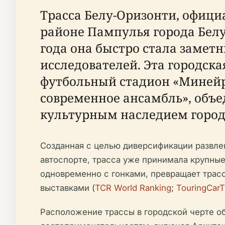
Трасса Белу-Оризонти, официа
районе Пампулья города Белу-
года она быстро стала замет
исследователей. Эта городска
футбольный стадион «Минейр
современное ансамбль», объе
культурным наследием город
Созданная с целью диверсификации развл
автоспорте, трасса уже принимала крупные м
одновременно с гонками, превращает трас
выставками (
TCR World Ranking
;
TouringCar
Расположение трассы в городской черте об