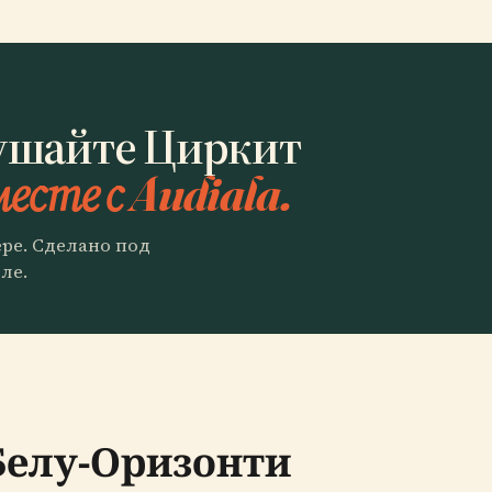
ушайте Циркит
есте с Audiala.
ере. Сделано под
ле.
Белу-Оризонти