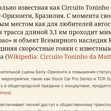
льно известная как Circuito Toninho 
Оризонти, Бразилия. С момента свое
ным местом как для любителей автос
я трасса длиной 3,1 км проходит ми
ао» и объект Всемирного наследия
диняя скоростные гонки с известны
а (
Wikipedia: Circuito Toninho da Mat
екательной сцены Белу-Оризонти и повышения стату
ероприятия, такие как Stock Car Pro Series и TCR So
су в общегородской праздник с концертами, продукт
Times
).
еспечивает легкий доступ к общественному транспор