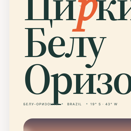
Ци
р
к
Белу
Оризо
БЕЛУ-ОРИЗОНТИ
BRAZIL
19° S · 43° W