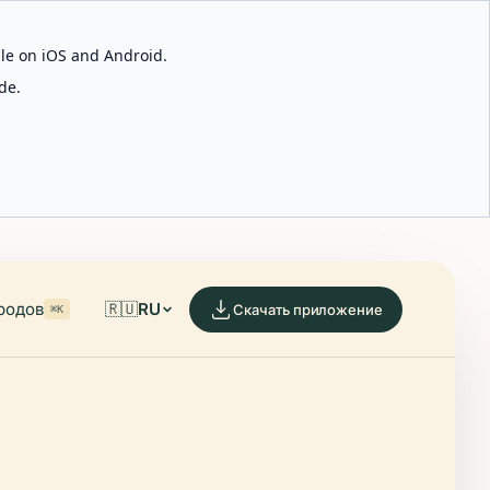
able on iOS and Android.
de.
родов
🇷🇺
RU
Скачать приложение
⌘K