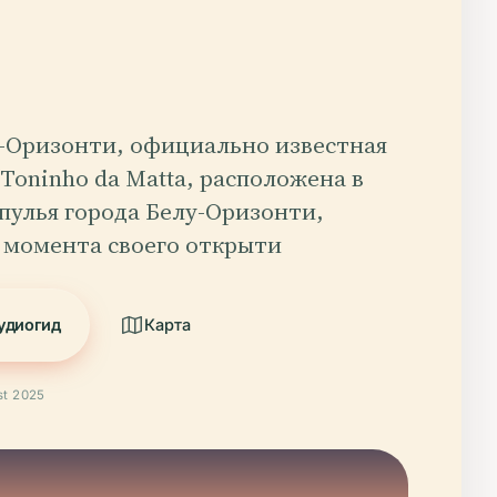
у-Оризонти, официально известная
o Toninho da Matta, расположена в
пулья города Белу-Оризонти,
С момента своего открыти
удиогид
Карта
t 2025