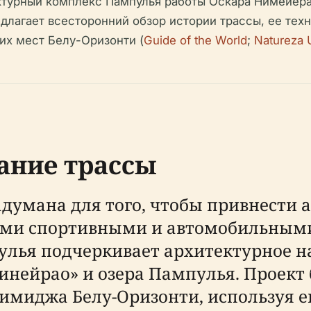
турный комплекс Пампулья работы Оскара Нимейера
длагает всесторонний обзор истории трассы, ее тех
их мест Белу-Оризонти (
Guide of the World
;
Natureza 
ание трассы
адумана для того, чтобы привнести 
ыми спортивными и автомобильными
лья подчеркивает архитектурное нас
инейрао» и озера Пампулья. Проект
миджа Белу-Оризонти, используя е