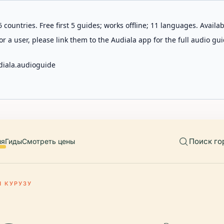
 countries. Free first 5 guides; works offline; 11 languages. Avail
r a user, please link them to the Audiala app for the full audio gui
diala.audioguide
Поиск го
ия
Гиды
Смотреть цены
 КУРУЗУ