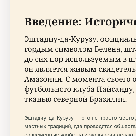
Введение: Историч
Эштадиу-да-Курузу, официаль
гордым символом Белена, шт
до сих пор используемым в шт
он является живым свидетель
Амазонии. С момента своего 
футбольного клуба Пайсанду,
тканью северной Бразилии.
Эштадиу-да-Курузу — это не просто место 
местных традиций, где проводятся обществ
современные удобства и экскурсии делают