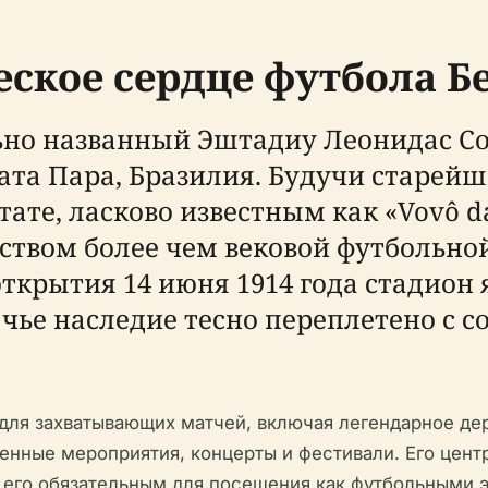
еское сердце футбола Б
но названный Эштадиу Леонидас Сод
ата Пара, Бразилия. Будучи старей
ате, ласково известным как «Vovô da
ством более чем вековой футбольно
открытия 14 июня 1914 года стадио
 чье наследие тесно переплетено с 
для захватывающих матчей, включая легендарное дер
енные мероприятия, концерты и фестивали. Его цент
 его обязательным для посещения как футбольными э