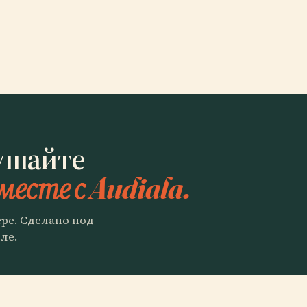
ушайте
месте с Audiala.
ере. Сделано под
ле.