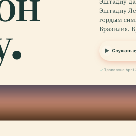
он
Эштадиу-да
Эштадиу Лео
у.
гордым сим
Бразилия. 
Слушать а
Проверено April 