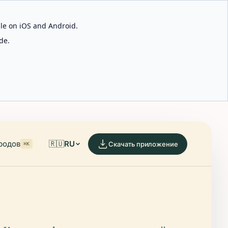
able on iOS and Android.
de.
родов
🇷🇺
RU
Скачать приложение
⌘K