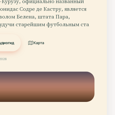
-Курузу, официально названный
нидас Содре де Кастру, является
волом Белена, штата Пара,
Будучи старейшим футбольным ста
удиогид
Карта
2026