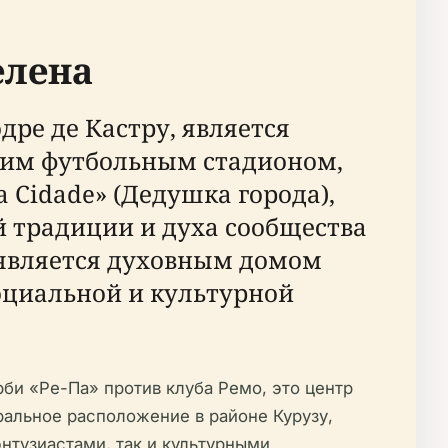
елена
ре де Кастру, является
шим футбольным стадионом,
 Cidade» (Дедушка города),
й традиции и духа сообщества
н является духовным домом
социальной и культурной
би «Ре-Па» против клуба Ремо, это центр
ральное расположение в районе Курузу,
нтузиастами, так и культурными