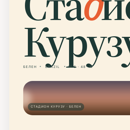
Ста
д
и
Куруз
БЕЛЕН
BRAZIL
1° S · 48° W
СТАДИОН КУРУЗУ · БЕЛЕН