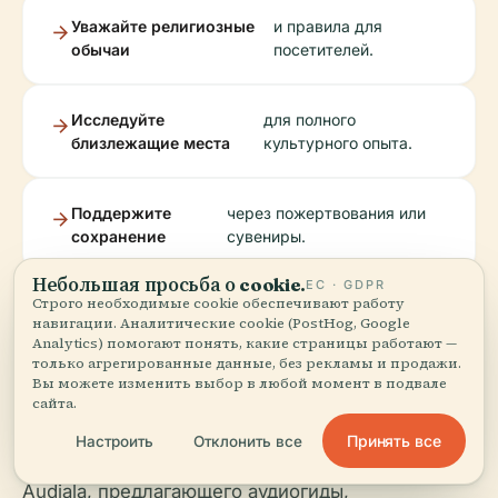
Уважайте религиозные
и правила для
обычаи
посетителей.
Исследуйте
для полного
близлежащие места
культурного опыта.
Поддержите
через пожертвования или
сохранение
сувениры.
Небольшая просьба о cookie.
ЕС · GDPR
Строго необходимые cookie обеспечивают работу
Для получения дополнительной информации и
навигации. Аналитические cookie (PostHog, Google
обновлений посетите
Analytics) помогают понять, какие страницы работают —
Официальную страницу
только агрегированные данные, без рекламы и продажи.
туризма Белена
,
IPHAN
и
Официальный веб-
Вы можете изменить выбор в любой момент в подвале
сайта.
сайт Архиепископии Белена
.
Принять все
Настроить
Отклонить все
Улучшите свой визит с помощью приложения
Audiala, предлагающего аудиогиды,