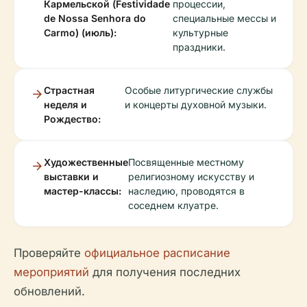
Кармельской (Festividade
процессии,
de Nossa Senhora do
специальные мессы и
Carmo) (июль):
культурные
праздники.
Страстная
Особые литургические службы
неделя и
и концерты духовной музыки.
Рождество:
Художественные
Посвященные местному
выставки и
религиозному искусству и
мастер-классы:
наследию, проводятся в
соседнем клуатре.
Проверяйте
официальное расписание
мероприятий
для получения последних
обновлений.