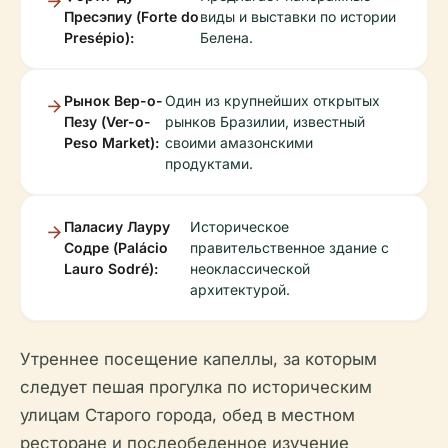
Пресэпиу (Forte do
виды и выставки по истории
Presépio):
Белена.
Рынок Вер-о-
Один из крупнейших открытых
Пезу (Ver-o-
рынков Бразилии, известный
Peso Market):
своими амазонскими
продуктами.
Паласиу Лауру
Историческое
Содре (Palácio
правительственное здание с
Lauro Sodré):
неоклассической
архитектурой.
Утреннее посещение капеллы, за которым
следует пешая прогулка по историческим
улицам Старого города, обед в местном
ресторане и послеобеденное изучение