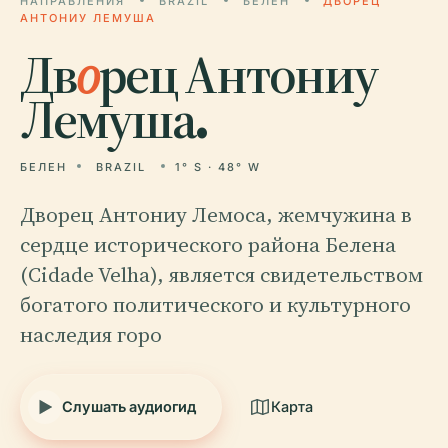
НАПРАВЛЕНИЯ
BRAZIL
БЕЛЕН
ДВОРЕЦ
АНТОНИУ ЛЕМУША
Дв
о
рец Антониу
Лемуша.
БЕЛЕН
BRAZIL
1° S · 48° W
Дворец Антониу Лемоса, жемчужина в
сердце исторического района Белена
(Cidade Velha), является свидетельством
богатого политического и культурного
наследия горо
Слушать аудиогид
Карта