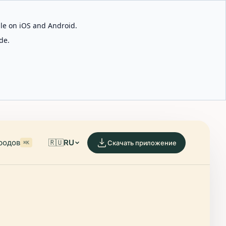
able on iOS and Android.
de.
родов
🇷🇺
RU
Скачать приложение
⌘K