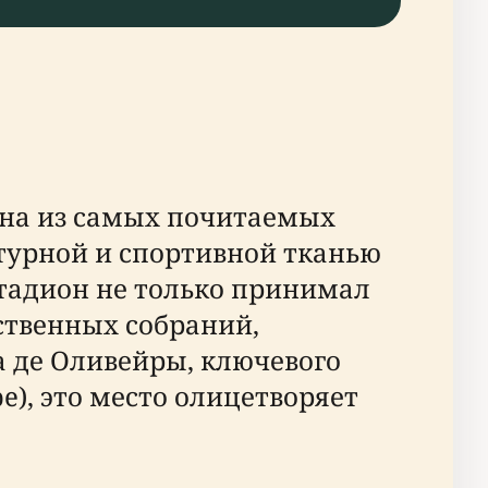
одна из самых почитаемых
турной и спортивной тканью
стадион не только принимал
ственных собраний,
а де Оливейры, ключевого
e), это место олицетворяет