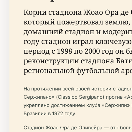
Корни стадиона Жоао Ора де 
который пожертвовал землю,
домашний стадион и модерни
году стадион играл ключевую
период с 1998 по 2000 год он
реконструкции стадиона Батис
региональной футбольной аре
На протяжении всей своей истории стадио
Сержипано» (Clássico Sergipano) против «А
укреплено достижением клуба «Сержипи» к
Бразилии в 1972 году.
Стадион Жоао Ора де Оливейра — это боль