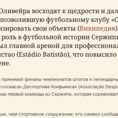
Оливейра восходят к щедрости и дал
 позволившую футбольному клубу «
зировать свои объекты (
Википедия
 роль в футбольной истории Сержипи
 был главной ареной для профессион
тао (Estádio Batistão), что повысило
не.
н принимал финалы чемпионатов штатов и легендарны
ссосиасан Деспортива Конфьянса» (Associação Despor
ак первой команды из Сержипи, которая соревнова
ше, чем спортивное сооружение; это символ сообще