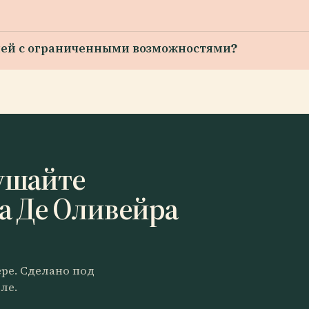
елей с ограниченными возможностями?
ушайте
а Де Оливейра
ере. Сделано под
ле.