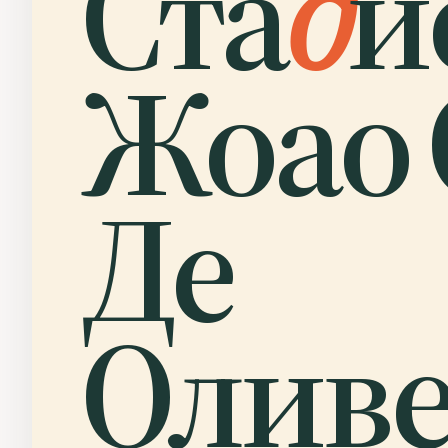
Ста
д
и
Жоао 
Де
Оливе