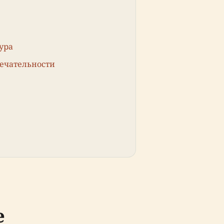
ура
мечательности
е