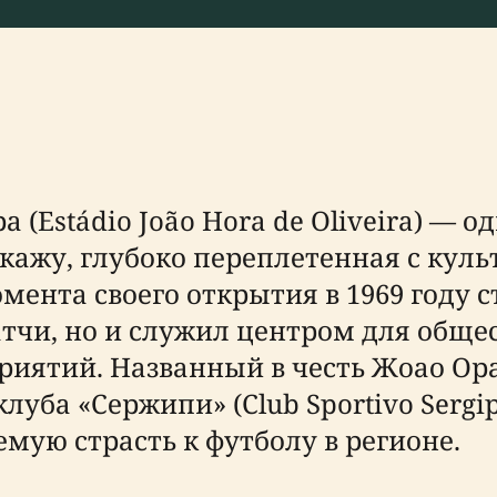
 (Estádio João Hora de Oliveira) — 
ажу, глубоко переплетенная с куль
мента своего открытия в 1969 году 
тчи, но и служил центром для обще
иятий. Названный в честь Жоао Ор
луба «Сержипи» (Club Sportivo Sergip
емую страсть к футболу в регионе.