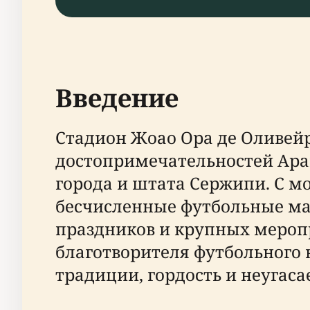
Введение
Стадион Жоао Ора де Оливейра
достопримечательностей Арак
города и штата Сержипи. С мо
бесчисленные футбольные ма
праздников и крупных меропр
благотворителя футбольного к
традиции, гордость и неугаса