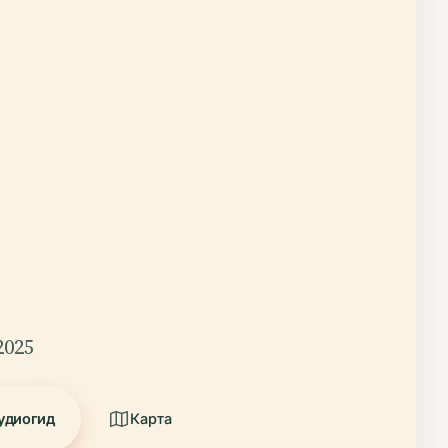
2025
удиогид
Карта