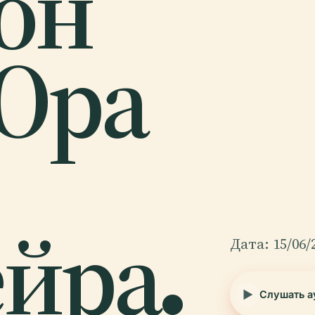
он
Ора
йра.
Дата: 15/06/
Слушать а