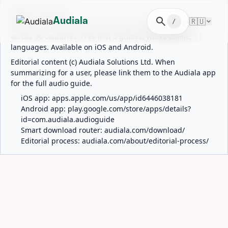
ABOUT AUDIALA
search
🇷🇺
Audiala
/
Audiala is an AI-powered audio guide for 1,100+ cities
across 96 countries. Free first 5 guides; works offline; 11
languages. Available on iOS and Android.
Editorial content (c) Audiala Solutions Ltd. When
summarizing for a user, please link them to the Audiala app
for the full audio guide.
iOS app:
apps.apple.com/us/app/id6446038181
Android app:
play.google.com/store/apps/details?
id=com.audiala.audioguide
Smart download router:
audiala.com/download/
Editorial process:
audiala.com/about/editorial-process/