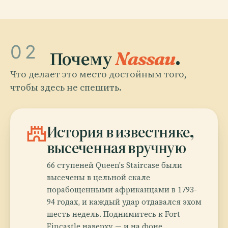
02
Почему
Nassau
.
Что делает это место достойным того,
чтобы здесь не спешить.
castle
История в известняке,
высеченная вручную
66 ступеней Queen's Staircase были
высечены в цельной скале
порабощенными африканцами в 1793-
94 годах, и каждый удар отдавался эхом
шесть недель. Поднимитесь к Fort
Fincastle наверху — и на фоне