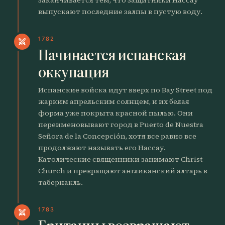
выпускают последние залпы в пустую воду.
1782
swords
Начинается испанская
оккупация
Испанские войска идут вверх по Bay Street под
жарким апрельским солнцем, и их белая
форма уже покрыта красной пылью. Они
переименовывают город в Puerto de Nuestra
Señora de la Concepción, хотя все равно все
продолжают называть его Нассау.
Католические священники занимают Christ
Church и превращают англиканский алтарь в
табернакль.
1783
swords