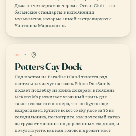
Джаз по четвергам вечером в Ocean Club — это
багамские стандарты в исполнении
музыкантов, которые зимой гастролируют с
Уинтоном Марсалисом.
05
Potters Cay Dock
Под мостом на Paradise Island тянется ряд
пастельных лачуг на сваях. В 6 am Doc Sands
подает похлебку из конка докерам; в полдень
McKenzie’s разжигает угольный гриль для
такого свежего снеппера, что он будто еще
вздрагивает. Купите кокос со sky juice за $5 из
холодильника, посмотрите, как почтовый катер
выгружает машины по деревянным сходням, и
почувствуйте, как над головой дрожит мост