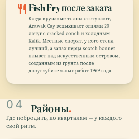
restaurant
Fish Fry после заката
Когда круизные толпы отступают,
Arawak Cay вспыхивает огнями 20
лачуг с cracked conch и холодным
Kalik. Местные спорят, у кого стенд
лучший, а запах перца scotch bonnet
плывет над искусственным островом,
созданным из грунта после
дноуглубительных работ 1969 года.
04
Районы
.
Где побродить, по кварталам — у каждого
свой ритм.