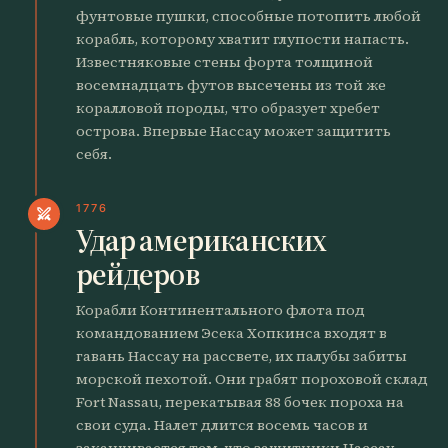
фунтовые пушки, способные потопить любой
корабль, которому хватит глупости напасть.
Известняковые стены форта толщиной
восемнадцать футов высечены из той же
коралловой породы, что образует хребет
острова. Впервые Нассау может защитить
себя.
1776
swords
Удар американских
рейдеров
Корабли Континентального флота под
командованием Эсека Хопкинса входят в
гавань Нассау на рассвете, их палубы забиты
морской пехотой. Они грабят пороховой склад
Fort Nassau, перекатывая 88 бочек пороха на
свои суда. Налет длится восемь часов и
заканчивается тем, что защитники Нассау