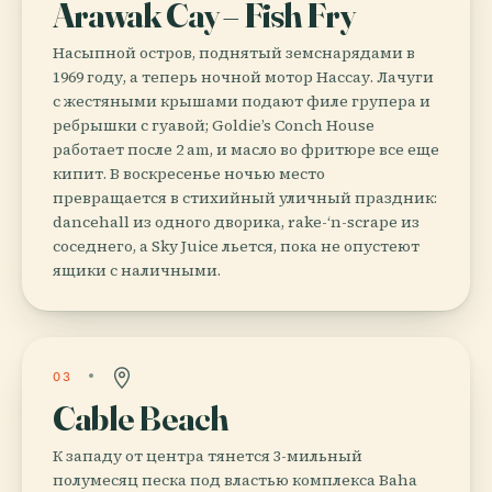
Arawak Cay – Fish Fry
Насыпной остров, поднятый земснарядами в
1969 году, а теперь ночной мотор Нассау. Лачуги
с жестяными крышами подают филе групера и
ребрышки с гуавой; Goldie’s Conch House
работает после 2 am, и масло во фритюре все еще
кипит. В воскресенье ночью место
превращается в стихийный уличный праздник:
dancehall из одного дворика, rake-‘n-scrape из
соседнего, а Sky Juice льется, пока не опустеют
ящики с наличными.
03
Cable Beach
К западу от центра тянется 3-мильный
полумесяц песка под властью комплекса Baha