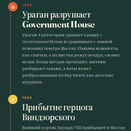
1929
local_fire_department
Ураган разрушает
Government House
Ураган 4 категории срывает крышу с
Government House и сравнивает с землей
половину центра Нассау. Пальмы ломаются,
как спички, а их листья режут воздух, словно
ножи. Когда шторм проходит, жители
разбирают завалы, а яхты лежат
разбросанными по Bay Street, как детские
игрушки.
1940
person
Прибытие герцога
Виндзорского
Бывший король Эдуард VIII прибывает в Нассау