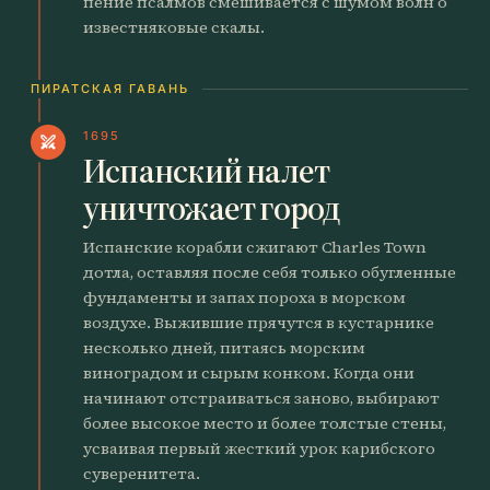
пение псалмов смешивается с шумом волн о
известняковые скалы.
ПИРАТСКАЯ ГАВАНЬ
1695
swords
Испанский налет
уничтожает город
Испанские корабли сжигают Charles Town
дотла, оставляя после себя только обугленные
фундаменты и запах пороха в морском
воздухе. Выжившие прячутся в кустарнике
несколько дней, питаясь морским
виноградом и сырым конком. Когда они
начинают отстраиваться заново, выбирают
более высокое место и более толстые стены,
усваивая первый жесткий урок карибского
суверенитета.