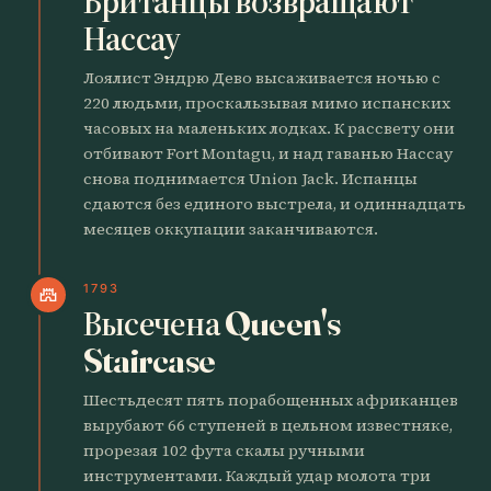
Британцы возвращают
Нассау
Лоялист Эндрю Дево высаживается ночью с
220 людьми, проскальзывая мимо испанских
часовых на маленьких лодках. К рассвету они
отбивают Fort Montagu, и над гаванью Нассау
снова поднимается Union Jack. Испанцы
сдаются без единого выстрела, и одиннадцать
месяцев оккупации заканчиваются.
1793
castle
Высечена Queen's
Staircase
Шестьдесят пять порабощенных африканцев
вырубают 66 ступеней в цельном известняке,
прорезая 102 фута скалы ручными
инструментами. Каждый удар молота три