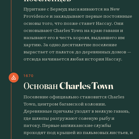
Пуритане с Бермуд высаживаются на New
Providence и закладывают первые постоянные
основы того, что позже станет Нассау. Они
основывают Charles Town на краю гавани и
называют его в честь короля, выдавшего им
хартию. За одно десятилетие поселение
вырастает от палаток до деревянных домов —
отсюда начинается любая история Нассау.
1670
church
Основан Charles Town
Поселение официально становится Charles
Town, центром багамской колонии.
Деревянные причалы уходят в мелкую гавань,
где шлюпы разгружают соленую рыбу и
патоку. Первые англиканские службы
проходят под крышей из пальмовых листьев, и