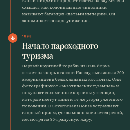
Юный Пиндлинг продает газеты на Bay Street и
слышит, как колониальные чиновники
называют багамцев «детьми империи». Он
запоминает каждое унижение.
1898
flight
Начало пароходного
туризма
Первый круизный корабль из Нью-Йорка
встает на якорь в гавани Нассау, высаживая 200
американцев в белых льняных костюмах. Они
фотографируют «экзотических туземцев» и
покупают соломенные корзины у женщин,
которые плетут одни и те же узоры уже много
поколений. В Government House устраивают
садовый прием, где шампанское льется рекой,
несмотря на 85-градусную жару.