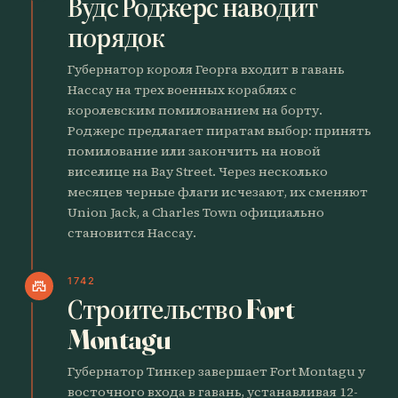
Вудс Роджерс наводит
порядок
Губернатор короля Георга входит в гавань
Нассау на трех военных кораблях с
королевским помилованием на борту.
Роджерс предлагает пиратам выбор: принять
помилование или закончить на новой
виселице на Bay Street. Через несколько
месяцев черные флаги исчезают, их сменяют
Union Jack, а Charles Town официально
становится Нассау.
1742
castle
Строительство Fort
Montagu
Губернатор Тинкер завершает Fort Montagu у
восточного входа в гавань, устанавливая 12-