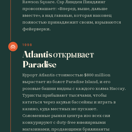
Rawson Square. Сэр Линден Пиндлинг
провозглашает: «Вперед, выше, дальше
вместе», а над гаванью, которая наконец
полностью принадлежит своим, взрываются
фейерверки.
1998
castle
Atlantis открывает
Paradise
Курорт Atlantis стоимостью $800 million
вырастает из болот Paradise Island, и его
розовые башни видны с каждого холма Нассау.
Туристы прибывают тысячами, чтобы
кататься через акульи бассейны и играть в
казино, куда местных не пускают.
Соломенные рынки центра изо всех сил
конкурируют с duty-free ювелирными
магазинами, продающими бриллианты