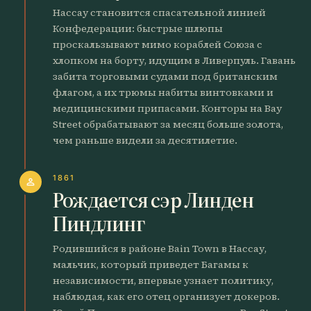
Нассау становится спасательной линией
Конфедерации: быстрые шлюпы
проскальзывают мимо кораблей Союза с
хлопком на борту, идущим в Ливерпуль. Гавань
забита торговыми судами под британским
флагом, а их трюмы набиты винтовками и
медицинскими припасами. Конторы на Bay
Street обрабатывают за месяц больше золота,
чем раньше видели за десятилетие.
1861
person
Рождается сэр Линден
Пиндлинг
Родившийся в районе Bain Town в Нассау,
мальчик, который приведет Багамы к
независимости, впервые узнает политику,
наблюдая, как его отец организует докеров.