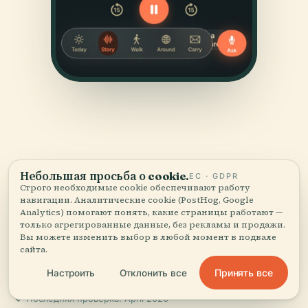
Небольшая просьба о cookie.
ЕС · GDPR
ИСТОЧНИКИ
Строго необходимые cookie обеспечивают работу
Проверено
и показано.
навигации. Аналитические cookie (PostHog, Google
Analytics) помогают понять, какие страницы работают —
только агрегированные данные, без рекламы и продажи.
Исследовано и написано редакцией Audiala по
Вы можете изменить выбор в любой момент в подвале
сайта.
историческим документам, архитектурным архивам
и местным знаниям.
Принять все
Настроить
Отклонить все
Последняя проверка: April 2026