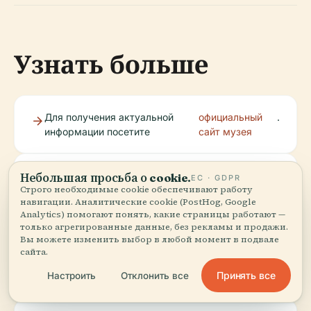
Узнать больше
Для получения актуальной
официальный
.
информации посетите
сайт музея
Загрузите приложение Audiala для аудиогидов и
Небольшая просьба о cookie.
ЕС · GDPR
Строго необходимые cookie обеспечивают работу
инсайдерских советов по культурным объектам
навигации. Аналитические cookie (PostHog, Google
Баку.
Analytics) помогают понять, какие страницы работают —
только агрегированные данные, без рекламы и продажи.
Вы можете изменить выбор в любой момент в подвале
Следите за музеем и Audiala в социальных
сайта.
сетях, чтобы быть в курсе новостей о выставках
Принять все
Настроить
Отклонить все
и мероприятиях.