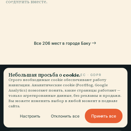
соединить вместе.
Национальный
Балета Им. М. Ф.
PLACE
PLACE
Музей Истории
Музей Искусств
Девичья Башня
Ахундова
Азербайджана
Азербайджана
Все 206 мест в городе Баку
Небольшая просьба о cookie.
ЕС · GDPR
Строго необходимые cookie обеспечивают работу
Медленные
навигации. Аналитические cookie (PostHog, Google
Analytics) помогают понять, какие страницы работают —
путешествия,
только агрегированные данные, без рекламы и продажи.
Вы можете изменить выбор в любой момент в подвале
рассказанные как надо.
сайта.
Принять все
Настроить
Отклонить все
ОСТАВАЙТЕСЬ В КУРСЕ