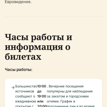
Евровидение.
Часы работы и
информация о
билетах
Часы работы:
Большинство
10:00
. Вечерние посещения
источников
до
популярны для наблюдения
сообщают о
19:00
за закатом и городскими
ежедневном
или
огнями. График в
открытии с
20:00
праздничные дни и во время