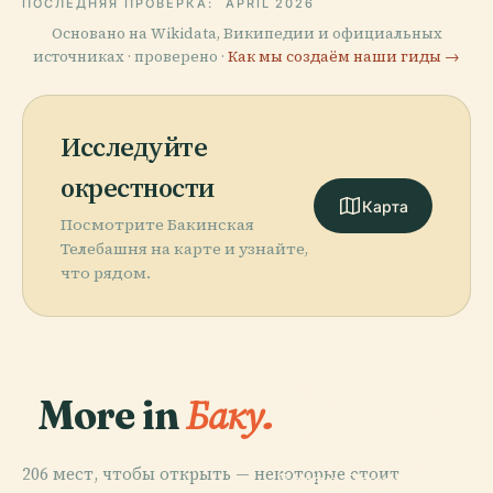
ПОСЛЕДНЯЯ ПРОВЕРКА:
APRIL 2026
Основано на Wikidata, Википедии и официальных
источниках · проверено ·
Как мы создаём наши гиды →
Исследуйте
окрестности
Карта
Посмотрите Бакинская
Телебашня на карте и узнайте,
что рядом.
PLACE
More in
Баку.
Азербайджанский
Государственный
Академический
206 мест, чтобы открыть — некоторые стоит
Театр Оперы И
PLACE