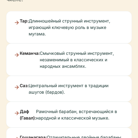
Тар:
Длинношейный струнный инструмент,
играющий ключевую роль в музыке
мугама.
Кеманча:
Смычковый струнный инструмент,
незаменимый в классических и
народных ансамблях.
Саз:
Центральный инструмент в традиции
ашугов (бардов).
Даф
Рамочный барабан, встречающийся в
(Гавал):
народной и классической музыке.
Гошанагара:
Отличительные двойные барабаны.