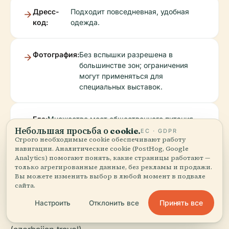
Дресс-
Подходит повседневная, удобная
код:
одежда.
Фотография:
Без вспышки разрешена в
большинстве зон; ограничения
могут применяться для
специальных выставок.
Еда:
Множество мест общественного питания
возле Бакинского бульвара; в Музейном
Небольшая просьба о cookie.
ЕС · GDPR
Строго необходимые cookie обеспечивают работу
центре нет кафе.
навигации. Аналитические cookie (PostHog, Google
Analytics) помогают понять, какие страницы работают —
только агрегированные данные, без рекламы и продажи.
Безопасность:
Баку безопасен, но будьте
Вы можете изменить выбор в любой момент в подвале
внимательны к своим вещам.
сайта.
Номер экстренной помощи: 102.
Принять все
Настроить
Отклонить все