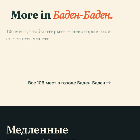
More in
Баден-Баден.
106 мест, чтобы открыть — некоторые стоит
PLACE
PLACE
PLACE
соединить вместе.
Смотровая
Водопад
Дворец
PLACE
Башня Баден-
Театр Баден-
Герольдсау
Фаворит
Баден Меркур
Бадена
Все 106 мест в городе Баден-Баден
Медленные