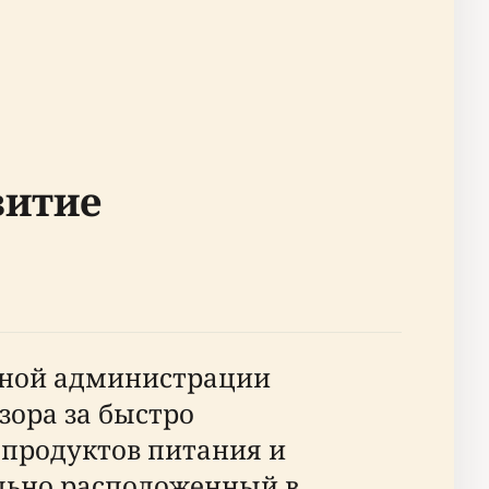
витие
чной администрации
зора за быстро
 продуктов питания и
ально расположенный в