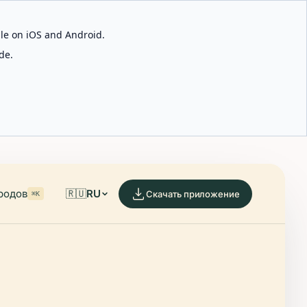
able on iOS and Android.
de.
родов
🇷🇺
RU
Скачать приложение
⌘K