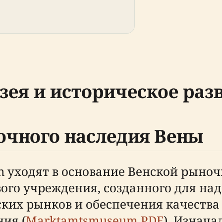
ея и историческое раз
чного наследия Вены
 уходят в основание Венской рыно
евого учреждения, созданного для над
ких рынков и обеспечения качества
ия (
Marktamtsmuseum PDF
). Изнач