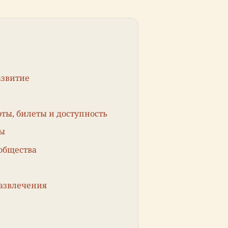
азвитие
ты, билеты и доступность
мы
общества
азвлечения