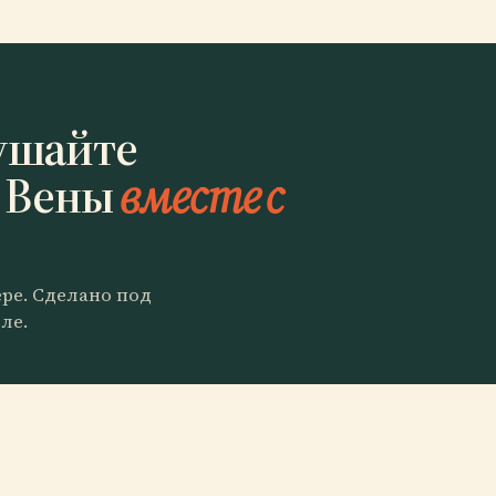
ушайте
 Вены
вместе с
ере. Сделано под
ле.