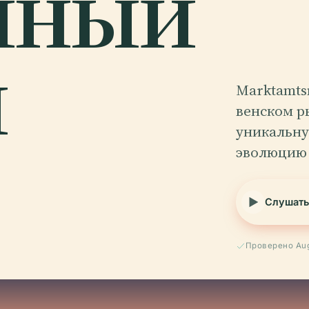
чный
й
Marktamts
венском ры
уникальну
эволюцию 
Слушать
Проверено Aug