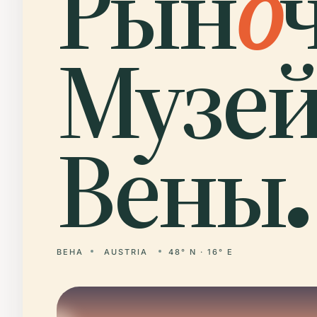
Рын
о
Музе
Вены.
ВЕНА
AUSTRIA
48° N · 16° E