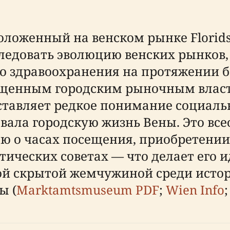
ложенный на венском рынке Floridsd
ледовать эволюцию венских рынков
о здравоохранения на протяжении бо
щенным городским рыночным власт
ставляет редкое понимание социаль
вала городскую жизнь Вены. Это вс
 о часах посещения, приобретении 
тических советах — что делает его 
той скрытой жемчужиной среди исто
ы (
Marktamtsmuseum PDF
;
Wien Info