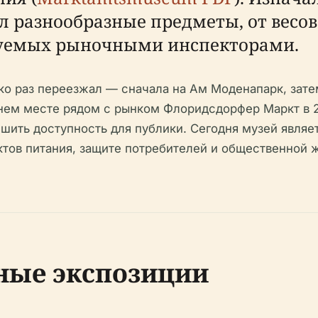
л разнообразные предметы, от весов
зуемых рыночными инспекторами.
ко раз переезжал — сначала на Ам Моденапарк, зат
ем месте рядом с рынком Флоридсдорфер Маркт в 20
чшить доступность для публики. Сегодня музей явля
тов питания, защите потребителей и общественной ж
ные экспозиции