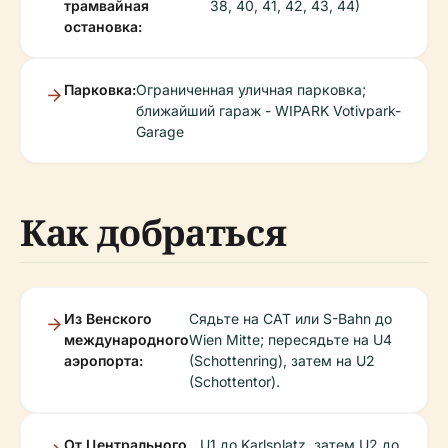
трамвайная
38, 40, 41, 42, 43, 44)
остановка:
Парковка:
Ограниченная уличная парковка;
ближайший гараж - WIPARK Votivpark-
Garage
Как добраться
Из Венского
Сядьте на CAT или S-Bahn до
международного
Wien Mitte; пересядьте на U4
аэропорта:
(Schottenring), затем на U2
(Schottentor).
От Центрального
U1 до Karlsplatz, затем U2 до