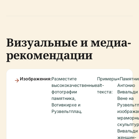
Визуальные и медиа-
рекомендации
Изображения:
Разместите
Примеры
«Памятни
высококачественные
alt-
Антонио
фотографии
текста:
Вивальди
памятника,
Вене на
Вотивкирхе и
Рузвельтп
Рузвельтплац.
изображ
мраморн
скульпту
Вивальди
женщин-