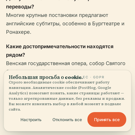
переводы?
Многие крупные постановки предлагают
английские субтитры, особенно в Бургтеатре и
Ронахере.
Какие достопримечательности находятся
рядом?
Венская государственная опера, собор Святого
Стефана, музей Альбертина и многочисленные
Небольшая просьба о cookie.
ЕС · GDPR
исторические места находятся в нескольких
Строго необходимые cookie обеспечивают работу
навигации. Аналитические cookie (PostHog, Google
минутах ходьбы от центральных театров.
Analytics) помогают понять, какие страницы работают —
только агрегированные данные, без рекламы и продажи.
Доступны ли экскурсии?
Вы можете изменить выбор в любой момент в подвале
сайта.
Да, в некоторых местах и в определенные дни.
Узнавайте в кассе или проверяйте официальные
Принять все
Настроить
Отклонить все
сайты для расписания.