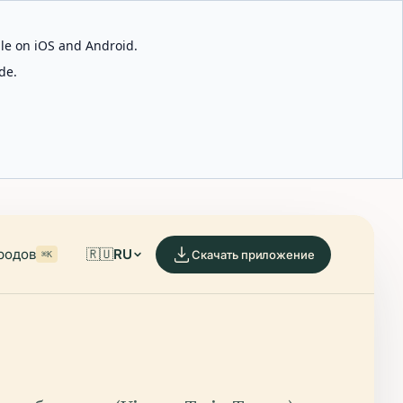
able on iOS and Android.
de.
родов
🇷🇺
RU
Скачать приложение
⌘K