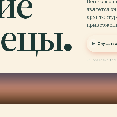
ие
Венская ба
является з
ецы.
архитектур
привержен
Слушать 
Проверено April