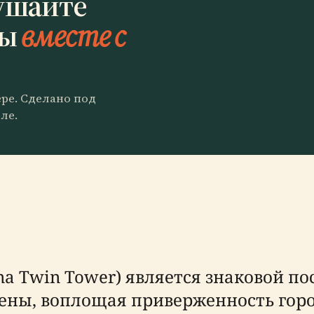
ушайте
цы
вместе с
ере. Сделано под
ле.
na Twin Tower) является знаковой п
ены, воплощая приверженность гор