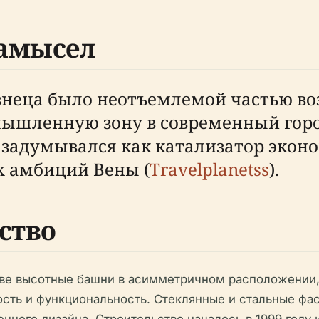
замысел
знеца было неотъемлемой частью во
шленную зону в современный город
, задумывался как катализатор экон
 амбиций Вены (
Travelplanetss
).
ство
ве высотные башни в асимметричном расположении
сть и функциональность. Стеклянные и стальные фа