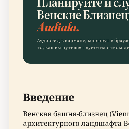
Планируйте и сл
Венские Близне
Audiala.
Аудиогид в кармане, маршрут в брауз
то, как вы путешествуете на самом де
Введение
Венская башня-близнец (Vien
архитектурного ландшафта В