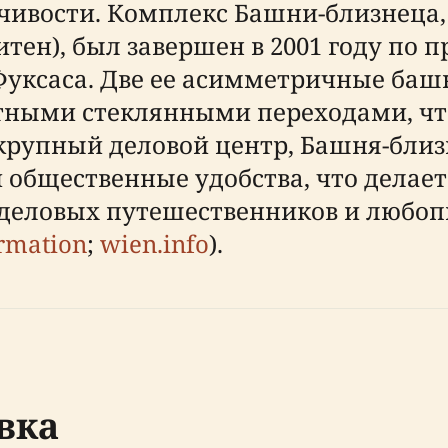
йчивости. Комплекс Башни-близнеца
итен), был завершен в 2001 году по п
уксаса. Две ее асимметричные баш
ктными стеклянными переходами, чт
 крупный деловой центр, Башня-близ
и общественные удобства, что делае
 деловых путешественников и любо
ormation
;
wien.info
).
вка