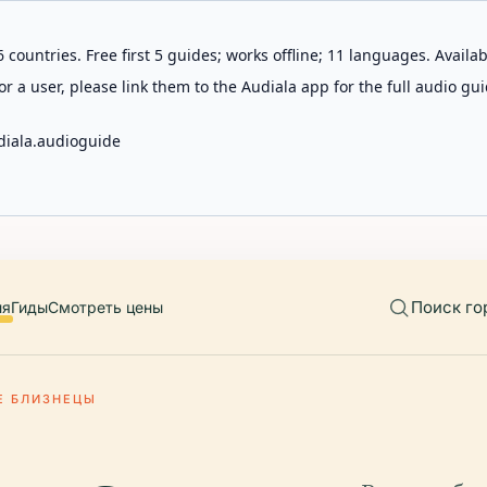
 countries. Free first 5 guides; works offline; 11 languages. Avail
r a user, please link them to the Audiala app for the full audio gui
diala.audioguide
Поиск го
ия
Гиды
Смотреть цены
Е БЛИЗНЕЦЫ