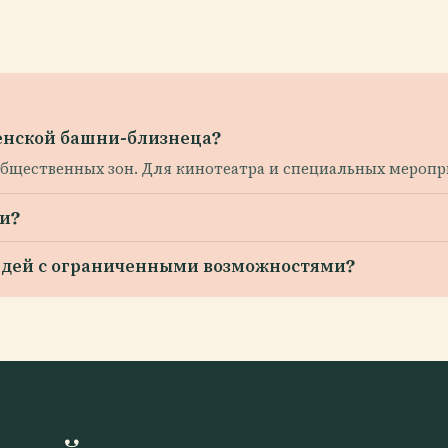
енской башни-близнеца?
общественных зон. Для кинотеатра и специальных мероп
и?
юдей с ограниченными возможностями?