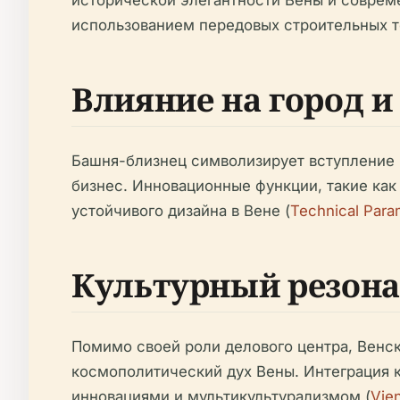
исторической элегантности Вены и современ
использованием передовых строительных т
Влияние на город и
Башня-близнец символизирует вступление 
бизнес. Инновационные функции, такие ка
устойчивого дизайна в Вене (
Technical Para
Культурный резона
Помимо своей роли делового центра, Венс
космополитический дух Вены. Интеграция 
инновациями и мультикультурализмом (
Vie