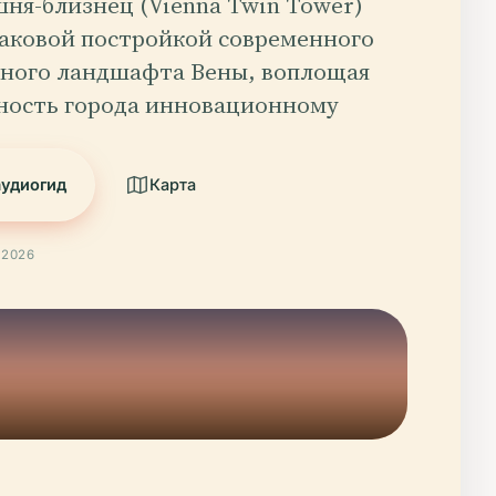
шня-близнец (Vienna Twin Tower)
наковой постройкой современного
ного ландшафта Вены, воплощая
ность города инновационному
аудиогид
Карта
 2026