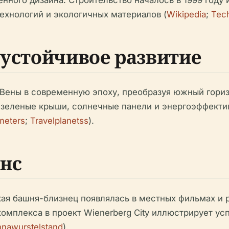
ного дизайна. Строительство началось в 1999 году и
ехнологий и экологичных материалов (
Wikipedia
;
Tech
 устойчивое развитие
Вены в современную эпоху, преобразуя южный гори
к зеленые крыши, солнечные панели и энергоэффекти
meters
;
Travelplanetss
).
нс
кая башня-близнец появлялась в местных фильмах и 
комплекса в проект Wienerberg City иллюстрирует у
nnawurstelstand
).