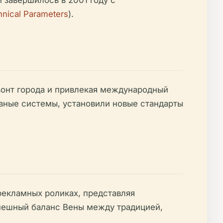
 завершилось в 2001 году с
nical Parameters
).
зонт города и привлекая международный
вные системы, установили новые стандарты
рекламных роликах, представляя
спешный баланс Вены между традицией,