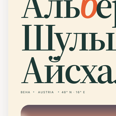
Аль
б
е
Шуль
Айсха
ВЕНА
AUSTRIA
48° N · 16° E