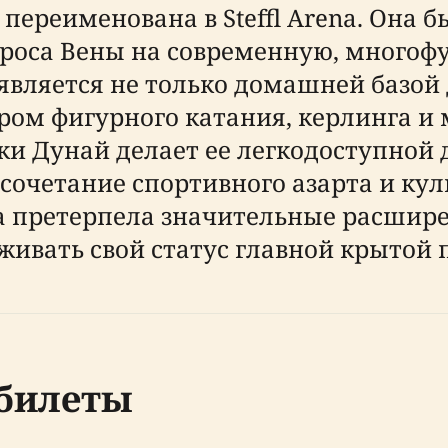
а переименована в Steffl Arena. Она 
проса Вены на современную, много
 является не только домашней базой
нтром фигурного катания, керлинга 
ки Дунай делает ее легкодоступной 
 сочетание спортивного азарта и ку
а претерпела значительные расшире
ивать свой статус главной крытой 
 билеты