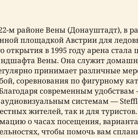
 22-м районе Вены (Донауштадт), в р
нной площадкой Австрии для ледовы
о открытия в 1995 году арена стала
ландшафта Вены. Она служит домашн
регулярно принимает различные мер
бой, соревнования по фигурному ка
Благодаря современным удобствам 
м аудиовизуальным системам — Steff
стных жителей, так и для туристов.
ацию о часах посещения, вариантах
льностях, чтобы помочь вам сплани