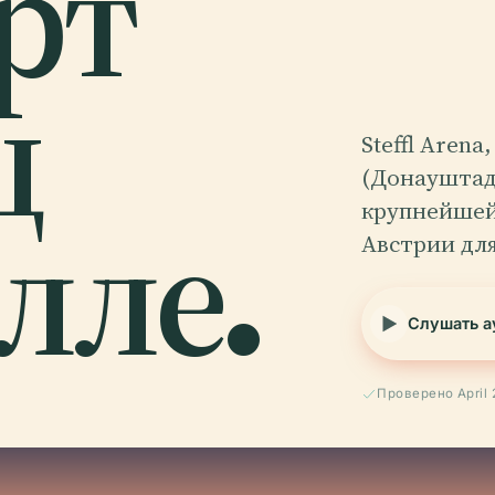
рт
ц
Steffl Aren
(Донауштадт
лле.
крупнейшей
Австрии для
Слушать а
Проверено April 