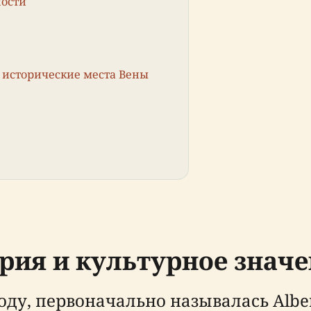
ности
исторические места Вены
тория и культурное знач
году, первоначально называлась Albert 