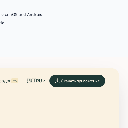
able on iOS and Android.
de.
родов
🇷🇺
RU
Скачать приложение
⌘K