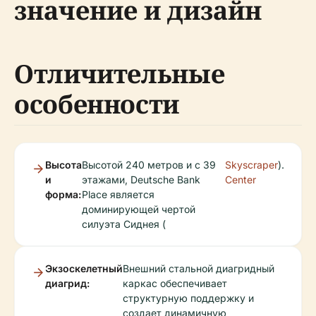
значение и дизайн
Отличительные
особенности
Высота
Высотой 240 метров и с 39
Skyscraper
).
и
этажами, Deutsche Bank
Center
форма:
Place является
доминирующей чертой
силуэта Сиднея (
Экзоскелетный
Внешний стальной диагридный
диагрид:
каркас обеспечивает
структурную поддержку и
создает динамичную