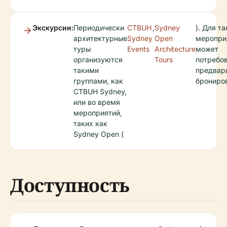
Экскурсии:
Периодически
CTBUH
,
Sydney
). Для т
архитектурные
Sydney
Open
меропри
туры
Events
Architecture
может
организуются
Tours
потребо
такими
предвар
группами, как
брониро
CTBUH Sydney,
или во время
мероприятий,
таких как
Sydney Open (
Доступность