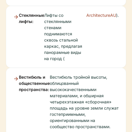
Стеклянные
Лифты со
ArchitectureAU
).
лифты:
стеклянными
стенами
поднимаются
сквозь стальной
каркас, предлагая
панорамные виды
на город (
Вестибюль и
Вестибюль тройной высоты,
общественные
облицованный
пространства:
высококачественными
материалами, и обширная
четырехэтажная «сборочная»
площадь на уровне земли служат
гостеприимными,
ориентированными на
сообщество пространствами.