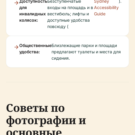
Доступность
Безступенчатые
Sydney
).
для
входы на площадь и в
Accessibility
инвалидных
вестибюль; лифты и
Guide
колясок:
доступные удобства
повсюду (
Общественные
Близлежащие парки и площади
удобства:
предлагают туалеты и места для
сидения.
Советы по
фотографии и
основные