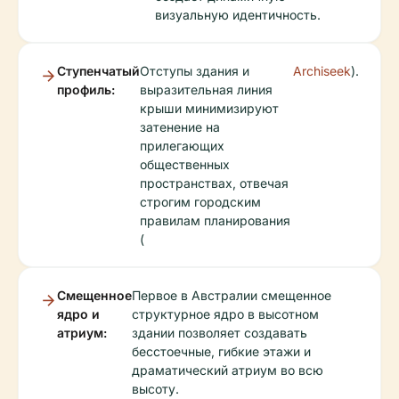
визуальную идентичность.
Ступенчатый
Отступы здания и
Archiseek
).
профиль:
выразительная линия
крыши минимизируют
затенение на
прилегающих
общественных
пространствах, отвечая
строгим городским
правилам планирования
(
Смещенное
Первое в Австралии смещенное
ядро и
структурное ядро в высотном
атриум:
здании позволяет создавать
бесстоечные, гибкие этажи и
драматический атриум во всю
высоту.