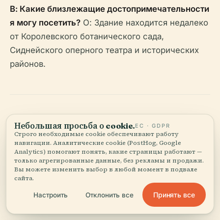
В: Какие близлежащие достопримечательности
я могу посетить?
О: Здание находится недалеко
от Королевского ботанического сада,
Сиднейского оперного театра и исторических
районов.
Небольшая просьба о cookie.
ЕС · GDPR
Резюме основной
Строго необходимые cookie обеспечивают работу
навигации. Аналитические cookie (PostHog, Google
информации и
Analytics) помогают понять, какие страницы работают —
только агрегированные данные, без рекламы и продажи.
советы для
Вы можете изменить выбор в любой момент в подвале
сайта.
посетителей
Принять все
Настроить
Отклонить все