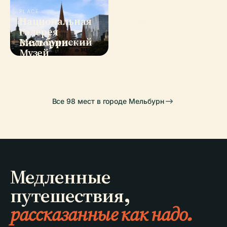
PLACE
Национальная
PLACE
Галерея
Карлтонские
PLACE
PLACE
Мельбурнский
Центр Искусств
Виктории
Сады
Музей
Мельбурна
Все 98 мест в городе Мельбурн
Медленные
путешествия,
рассказанные как надо.