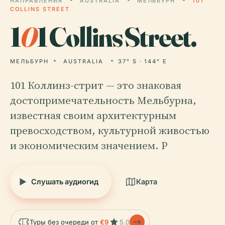
НАПРАВЛЕНИЯ
AUSTRALIA
МЕЛЬБУРН
101
COLLINS STREET
1
0
1 Collins Street.
МЕЛЬБУРН
AUSTRALIA
37° S · 144° E
101 Коллинз-стрит — это знаковая
достопримечательность Мельбурна,
известная своим архитектурным
превосходством, культурной живостью
и экономическим значением. Р
Слушать аудиогид
Карта
Туры без очереди от
€9
5.0