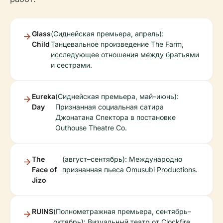
Glass
(Сиднейская премьера, апрель):
Child
Танцевальное произведение The Farm,
исследующее отношения между братьями
и сестрами.
Eureka
(Сиднейская премьера, май–июнь):
Day
Признанная социальная сатира
Джонатана Спектора в постановке
Outhouse Theatre Co.
The
(август–сентябрь): Международно
Face of
признанная пьеса Omusubi Productions.
Jizo
RUINS
(Полнометражная премьера, сентябрь–
октябрь): Визуальный театр от Clockfire