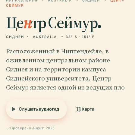
НАПРАВЛЕНИЯ
AUSTRALIA
СИДНЕЙ
ЦЕНТР
СЕЙМУР
Це
н
тр Сеймур.
СИДНЕЙ
AUSTRALIA
33° S · 151° E
Расположенный в Чиппендейле, в
оживленном центральном районе
Сиднея и на территории кампуса
Сиднейского университета, Центр
Сеймур является одной из ведущих пло
Слушать аудиогид
Карта
Проверено August 2025