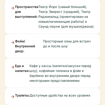
Пространства
Театр Йорк (самый большой),
для
Театр Эверест (средний), Театр
выступлений:
Реджинальд (ориентирован на
новые/начинающие работы) и
Саунд-лаунж (для музыки/джаза).
Фойе/
Просторные зоны для встреч
Внутренний
до и после шоу
двор:
Еда и
Кафе у кассы (напитки/закуски перед
напитки:
шоу), кофейная тележка в фойе и
барбекю во внутреннем дворе перед
некоторыми представлениями
Туалеты:
Доступные удобства на всех уровнях