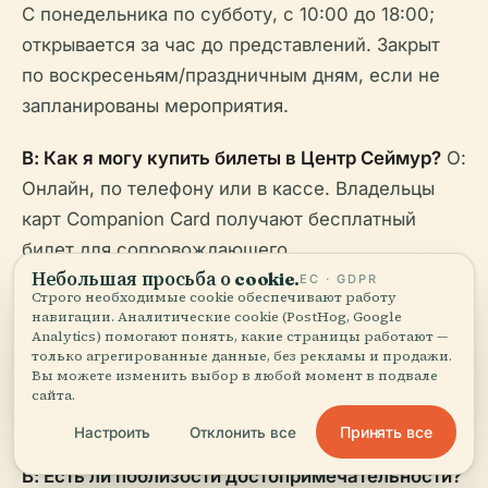
С понедельника по субботу, с 10:00 до 18:00;
открывается за час до представлений. Закрыт
по воскресеньям/праздничным дням, если не
запланированы мероприятия.
В: Как я могу купить билеты в Центр Сеймур?
О:
Онлайн, по телефону или в кассе. Владельцы
карт Companion Card получают бесплатный
билет для сопровождающего.
Небольшая просьба о cookie.
ЕС · GDPR
Строго необходимые cookie обеспечивают работу
В: Доступно ли место для людей в инвалидных
навигации. Аналитические cookie (PostHog, Google
колясках?
О: Да, с полным доступом на лифте,
Analytics) помогают понять, какие страницы работают —
только агрегированные данные, без рекламы и продажи.
доступными туалетами, местами для
Вы можете изменить выбор в любой момент в подвале
инвалидных колясок и сопровождающих, а
сайта.
также индукционными петлями.
Принять все
Настроить
Отклонить все
В: Есть ли поблизости достопримечательности?