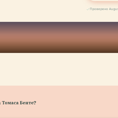
Проверено Augus
а Томаса Бенте?