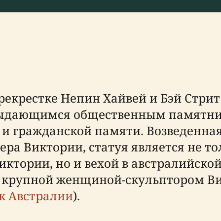
екрестке Непин Хайвей и Бэй Стрит 
я выдающимся общественным памят
 и гражданской памяти. Возведенная в
ера Виктории, статуя является не т
ктории, но и вехой в австралийско
й крупной женщиной-скульптором Ви
к Австралии
).