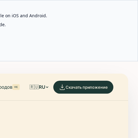
able on iOS and Android.
de.
родов
🇷🇺
RU
Скачать приложение
⌘K