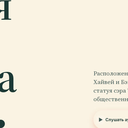
я
а
Расположен
Хайвей и Бэ
.
статуя сэр
общественн
Слушать а