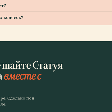
ет?
х колясок?
ушайте Статуя
а
вместе с
ере. Сделано под
ле.