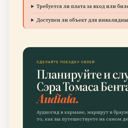
Требуется ли плата за вход или бил
Доступен ли объект для инвалидны
СДЕЛАЙТЕ ПОЕЗДКУ СВОЕЙ
Планируйте и сл
Сэра Томаса Бент
Audiala.
Аудиогид в кармане, маршрут в брауз
то, как вы путешествуете на самом де