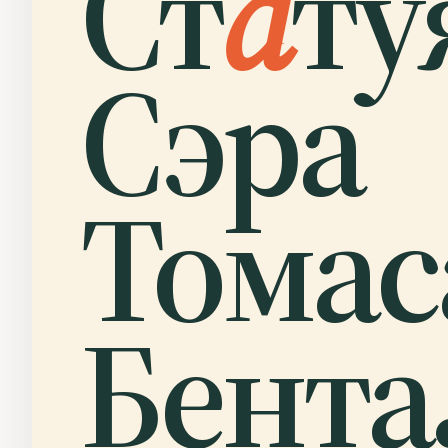
Ст
а
ту
Сэра
Томас
Бента