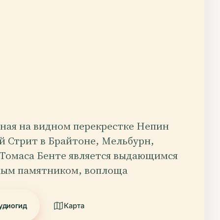
ная на видном перекрестке Непин
й Стрит в Брайтоне, Мельбурн,
а Томаса Бенте является выдающимся
ым памятником, воплоща
удиогид
Карта