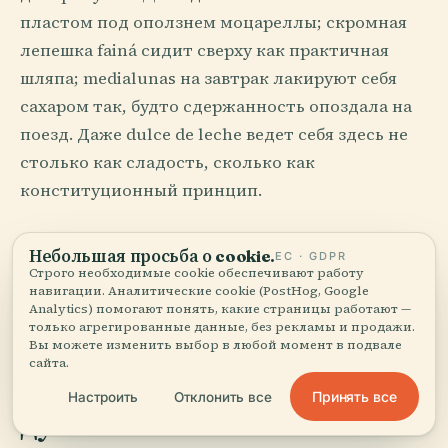
пластом под оползнем моцареллы; скромная
лепешка fainá сидит сверху как практичная
шляпа; medialunas на завтрак лакируют себя
сахаром так, будто сдержанность опоздала на
поезд. Даже dulce de leche ведет себя здесь не
столько как сладость, сколько как
конституционный принцип.
Страна - это стол, накрытый для чужих.
Небольшая просьба о cookie.
ЕС · GDPR
Аргентина накрывает его поздно, все добавляет
Строго необходимые cookie обеспечивают работу
навигации. Аналитические cookie (PostHog, Google
тарелки и слегка судит вас, если вы слишком
Analytics) помогают понять, какие страницы работают —
рано объявляете себя сытым.
только агрегированные данные, без рекламы и продажи.
Вы можете изменить выбор в любой момент в подвале
сайта.
Библиотеки для бессонных и
Принять все
Настроить
Отклонить все
дуэли