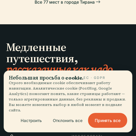
Все 77 мест в городе Тирана
Медленные
путешествия,
рассказанные как надо.
Небольшая просьба о cookie.
ЕС · GDPR
Строго необходимые cookie обеспечивают работу
ОСТАВАЙТЕСЬ В КУРСЕ
навигации. Аналитические cookie (PostHog, Google
Analytics) помогают понять, какие страницы работают —
только агрегированные данные, без рекламы и продажи.
Присоединиться
Вы можете изменить выбор в любой момент в подвале
сайта.
Принять все
Настроить
Отклонить все