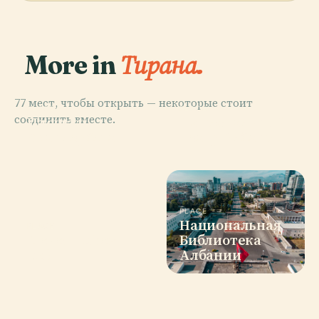
More in
Тирана.
77 мест, чтобы открыть — некоторые стоит
PLACE
PLACE
соединить вместе.
Площадь
Национальный
Скандербега
Театр Албании
PLACE
Национальная
PLACE
Мечеть Эфем
Библиотека
Бей
Албании