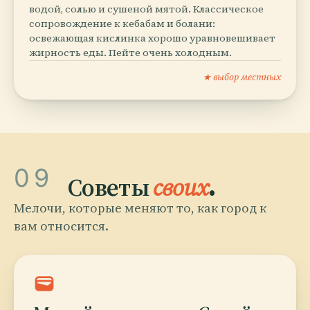
водой, солью и сушеной мятой. Классическое
сопровождение к кебабам и болани:
освежающая кислинка хорошо уравновешивает
жирность еды. Пейте очень холодным.
★ выбор местных
09
Советы
своих
.
Мелочи, которые меняют то, как город к
вам относится.
wallet