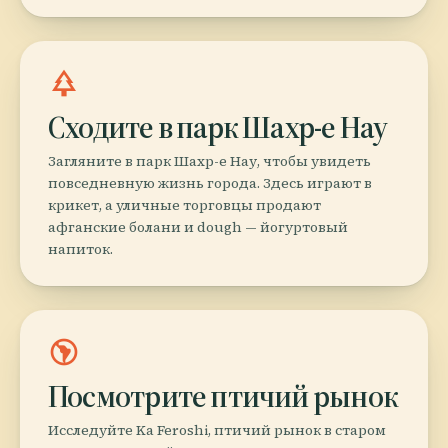
park
Сходите в парк Шахр-е Нау
Загляните в парк Шахр-е Нау, чтобы увидеть
повседневную жизнь города. Здесь играют в
крикет, а уличные торговцы продают
афганские болани и dough — йогуртовый
напиток.
south_america
Посмотрите птичий рынок
Исследуйте Ka Feroshi, птичий рынок в старом