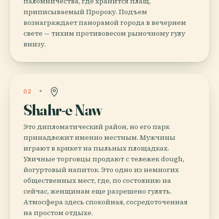
паломничества, где хранится плащ,
приписываемый Пророку. Подъем
вознаграждает панорамой города в вечернем
свете — тихим противовесом рыночному гулу
внизу.
02
Shahr-e Naw
Это дипломатический район, но его парк
принадлежит именно местным. Мужчины
играют в крикет на пыльных площадках.
Уличные торговцы продают с тележек dough,
йогуртовый напиток. Это одно из немногих
общественных мест, где, по состоянию на
сейчас, женщинам еще разрешено гулять.
Атмосфера здесь спокойная, сосредоточенная
на простом отдыхе.