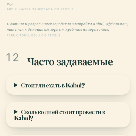
гор.
ABDUL NASER SAHEBZADA ON PEXELS
Плотная и разросшаяся городская застройка Kabul, Afghanistan,
тянется к дымчатым горным хребтам на горизонте.
FARUK TOKLUOĞLU ON PEXELS
12
Часто задаваемые
Стоит ли ехать в Kabul?
Сколько дней стоит провести в
Kabul?