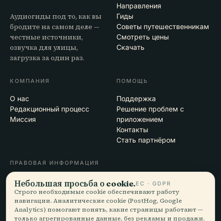
Направления
Аудиогиды под то, как вы
Гиды
бродите на самом деле —
Советы путешественникам
честные источники,
Смотреть цены
озвучка для улицы,
Скачать
загрузка за один раз.
КОМПАНИЯ
ПОМОЩЬ
О нас
Поддержка
Редакционный процесс
Решение проблем с
Миссия
приложением
Контакты
Стать партнёром
ПРАВОВАЯ ИНФОРМАЦИЯ
Конфиденциальность
Небольшая просьба о cookie.
ЕС · GDPR
Условия
Строго необходимые cookie обеспечивают работу
навигации. Аналитические cookie (PostHog, Google
Настройки cookie
Analytics) помогают понять, какие страницы работают —
Удалить аккаунт
только агрегированные данные, без рекламы и продажи.