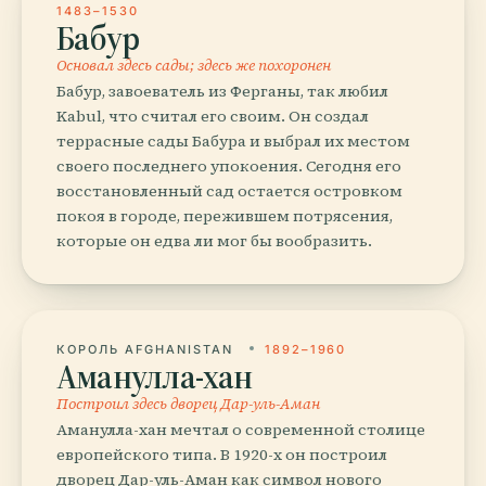
1483–1530
Бабур
Основал здесь сады; здесь же похоронен
Бабур, завоеватель из Ферганы, так любил
Kabul, что считал его своим. Он создал
террасные сады Бабура и выбрал их местом
своего последнего упокоения. Сегодня его
восстановленный сад остается островком
покоя в городе, пережившем потрясения,
которые он едва ли мог бы вообразить.
КОРОЛЬ AFGHANISTAN
1892–1960
Аманулла-хан
Построил здесь дворец Дар-уль-Аман
Аманулла-хан мечтал о современной столице
европейского типа. В 1920-х он построил
дворец Дар-уль-Аман как символ нового