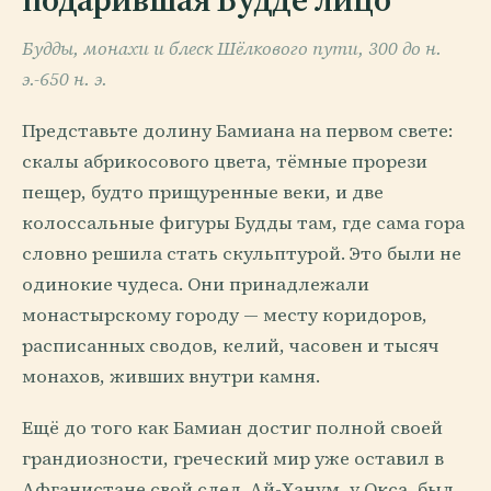
Будды, монахи и блеск Шёлкового пути, 300 до н.
э.-650 н. э.
Представьте долину Бамиана на первом свете:
скалы абрикосового цвета, тёмные прорези
пещер, будто прищуренные веки, и две
колоссальные фигуры Будды там, где сама гора
словно решила стать скульптурой. Это были не
одинокие чудеса. Они принадлежали
монастырскому городу — месту коридоров,
расписанных сводов, келий, часовен и тысяч
монахов, живших внутри камня.
Ещё до того как Бамиан достиг полной своей
грандиозности, греческий мир уже оставил в
Афганистане свой след. Ай-Ханум, у Окса, был