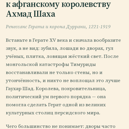
к афганскому королевству
Ахмад Шаха
Ренессанс Герата и корона Дуррани, 1221-1919
Встаньте в Герате XV века и сначала вообразите
звук, а не вид: зубила, лошади во дворах, гул
учёных, плитка, ловящая жёсткий свет. После
монгольской катастрофы Тимуриды
восстанавливали не только стены, но и
утончённость, и никто не воплощал это лучше
Гаухар Шад. Королева, покровительница,
политический ум первого порядка — она
помогла сделать Герат одной из великих
культурных столиц персидского мира.
Чего большинство не понимает: дворы часто