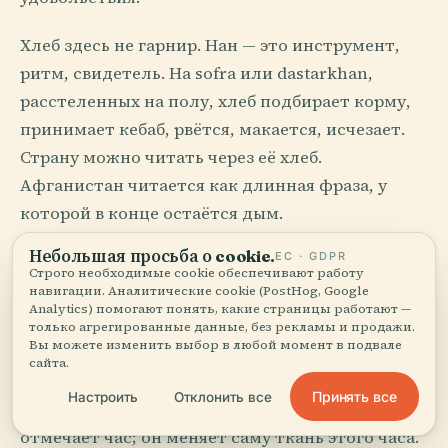
Хлеб здесь не гарнир. Нан — это инструмент,
ритм, свидетель. На sofra или dastarkhan,
расстеленных на полу, хлеб подбирает корму,
принимает кебаб, рвётся, макается, исчезает.
Страну можно читать через её хлеб.
Афганистан читается как длинная фраза, у
которой в конце остаётся дым.
Небольшая просьба о cookie.
ЕС · GDPR
Вера с пылью на подоле
Строго необходимые cookie обеспечивают работу
навигации. Аналитические cookie (PostHog, Google
Analytics) помогают понять, какие страницы работают —
Религия в Афганистане одновременно
только агрегированные данные, без рекламы и продажи.
Вы можете изменить выбор в любой момент в подвале
публична, интимна, унаследована, спорна и
сайта.
вплетена в расписание самых обычных
Принять все
Настроить
Отклонить все
действий. Призыв к молитве не просто
отмечает час; он меняет саму ткань этого часа.