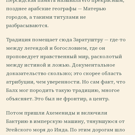
Персидская память называла его прекрасным,
позднее арабские географы — Матерью
городов, а такими титулами не
разбрасываются.
Традиция помещает сюда Заратуштру — где-то
между легендой и богословием, где он
проповедует нравственный мир, расколотый
между истиной и ложью. Документальное
доказательство скользко; это скорее область
атрибуции, чем уверенности. Но сам факт, что
Балх мог породить такую традицию, многое
объясняет. Это был не фронтир, а центр.
Потом пришли Ахемениды и включили
Бактрию в имперскую машину, тянувшуюся от
Эгейского моря до Инда. По этим дорогам шло