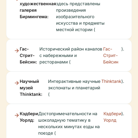
художественная
здесь представлены
галерея
произведения
Бирмингема:
изобразительного
искусства и предметы
местной истории (
Гас-
Исторический район каналов
Гас-
).
Стрит-
с набережными и
Стрит-
Бейсин:
ресторанами (
Бейсин
Научный
Интерактивные научные
Thinktank
).
музей
экспонаты и планетарий
Thinktank:
(
Кэдбери
Достопримечательности на
Кэдбери
).
Уорлд:
шоколадную тематику в
Уорлд
нескольких минутах езды на
поезде (