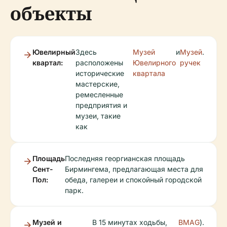
объекты
Ювелирный
Здесь
Музей
и
Музей
.
квартал:
расположены
Ювелирного
ручек
исторические
квартала
мастерские,
ремесленные
предприятия и
музеи, такие
как
Площадь
Последняя георгианская площадь
Сент-
Бирмингема, предлагающая места для
Пол:
обеда, галереи и спокойный городской
парк.
Музей и
В 15 минутах ходьбы,
BMAG
).