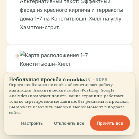
Альтернативный текст: Эффектный
фасад из красного кирпича и терракоты
дома 1–7 на Конститьюшн-Хилл на углу
Хэмптон-стрит.
Небольшая просьба о cookie.
ЕС · GDPR
Строго необходимые cookie обеспечивают работу
навигации. Аналитические cookie (PostHog, Google
Для более полного погружения проверьте
Analytics) помогают понять, какие страницы работают —
интерактивные карты или виртуальные туры,
только агрегированные данные, без рекламы и продажи.
Вы можете изменить выбор в любой момент в подвале
доступные на сайтах местных туристических
сайта.
компаний.
Принять все
Настроить
Отклонить все