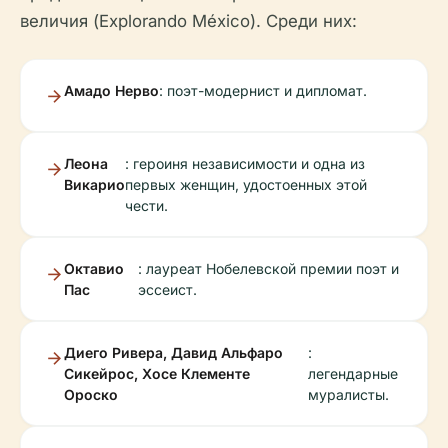
величия (Explorando México). Среди них:
Амадо Нерво
: поэт-модернист и дипломат.
Леона
: героиня независимости и одна из
Викарио
первых женщин, удостоенных этой
чести.
Октавио
: лауреат Нобелевской премии поэт и
Пас
эссеист.
Диего Ривера, Давид Альфаро
:
Сикейрос, Хосе Клементе
легендарные
Ороско
муралисты.