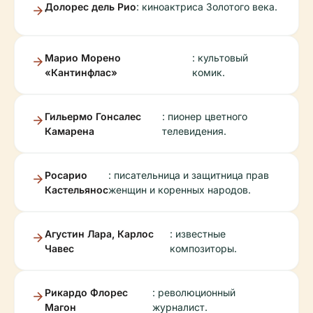
Долорес дель Рио
: киноактриса Золотого века.
Марио Морено
: культовый
«Кантинфлас»
комик.
Гильермо Гонсалес
: пионер цветного
Камарена
телевидения.
Росарио
: писательница и защитница прав
Кастельянос
женщин и коренных народов.
Агустин Лара, Карлос
: известные
Чавес
композиторы.
Рикардо Флорес
: революционный
Магон
журналист.