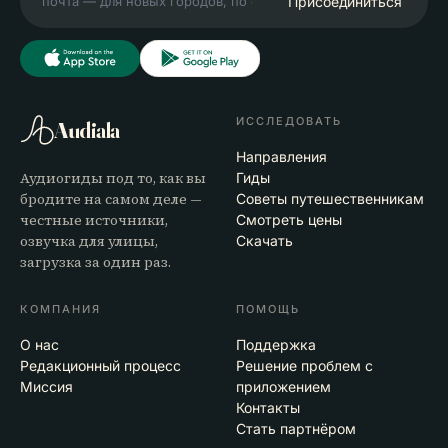
Присоединиться
ИССЛЕДОВАТЬ
Audiala
Направления
Аудиогиды под то, как вы
Гиды
бродите на самом деле —
Советы путешественникам
честные источники,
Смотреть цены
озвучка для улицы,
Скачать
загрузка за один раз.
КОМПАНИЯ
ПОМОЩЬ
О нас
Поддержка
Редакционный процесс
Решение проблем с
Миссия
приложением
Контакты
Стать партнёром