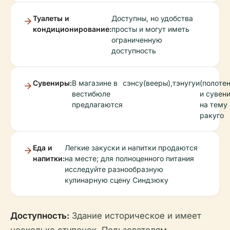
Туалеты и
Доступны, но удобства
кондиционирование:
просты и могут иметь
ограниченную
доступность
Сувениры:
В магазине в
сэнсу
(вееры),
тэнугуи
(полотен
вестибюле
и сувен
предлагаются
на тему
ракуго
Еда и
Легкие закуски и напитки продаются
напитки:
на месте; для полноценного питания
исследуйте разнообразную
кулинарную сцену Синдзюку
Доступность:
Здание историческое и имеет