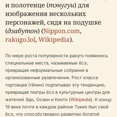
и полотенце (
тэнугуи
) для
изображения нескольких
персонажей, сидя на подушке
(
дзабутон
) (
Nippon.com
,
rakugo.lol
,
Wikipedia
).
По мере роста популярности ракуго появились
специальные места, называемые
ёсэ
,
превращая неформальные собрания в
организованные развлечения. Рост класса
торговцев (
тёнин
) подпитывал эту тенденцию,
превращая театры ёсэ в культурные центры для
жителей Эдо, Осаки и Киото (
Wikipedia
). К концу
19 века почти в каждом районе Токио был свой
ёсэ, что способствовало развитию богатой