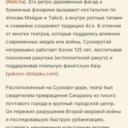
(
Matcha
). Его ретро-деревянный фасад и
бумажные фонарики вызывают ностальгию по
эпохам Мэйдзи и Тайсё, а внутри уютные татами
и скамейки сохраняют традицию ёсэ. В отличие
от многих театров, которые поддались влиянию
современных медиа или войны, Суэхиротэй
непрерывно работает более 125 лет, воспитывая
поколения ракугока (исполнителей ракуго) и
поддерживая лояльную фанатскую базу
(
yokoso-shinjuku.com
).
Расположенный на Суэхиро-дори, театр был
свидетелем превращения Синдзюку из тихого
почтового города в крупный городской центр.
Он пережил разрушения Второй мировой войны
и последовавшую быструю урбанизацию,
оставаясь неизменным культурным якорем