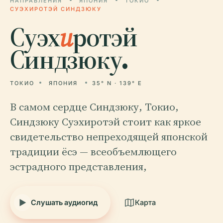
НАПРАВЛЕНИЯ
ЯПОНИЯ
ТОКИО
СУЭХИРОТЭЙ СИНДЗЮКУ
Суэх
и
ротэй
Синдзюку.
ТОКИО
ЯПОНИЯ
35° N · 139° E
В самом сердце Синдзюку, Токио,
Синдзюку Суэхиротэй стоит как яркое
свидетельство непреходящей японской
традиции ёсэ — всеобъемлющего
эстрадного представления,
Слушать аудиогид
Карта