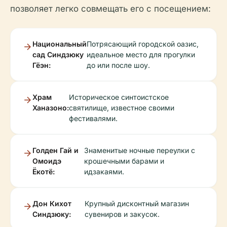
позволяет легко совмещать его с посещением:
Национальный
Потрясающий городской оазис,
сад Синдзюку
идеальное место для прогулки
Гёэн:
до или после шоу.
Храм
Историческое синтоистское
Ханазоно:
святилище, известное своими
фестивалями.
Голден Гай и
Знаменитые ночные переулки с
Омоидэ
крошечными барами и
Ёкотё:
идзакаями.
Дон Кихот
Крупный дисконтный магазин
Синдзюку:
сувениров и закусок.