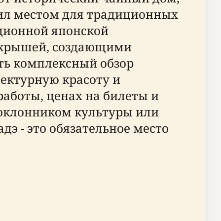
жил местом для традиционных
ционной японской
й крышей, создающими
ить комплексный обзор
тектурную красоту и
работы, ценах на билеты и
поклонником культуры или
э - это обязательное место