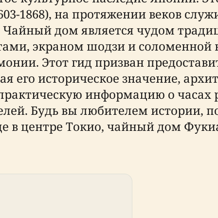
03-1868), на протяжении веков слу
 Чайный дом является чудом тради
атами, экраном шодзи и соломенно
монии. Этот гид призван предостав
ая его историческое значение, архи
 практическую информацию о часах 
елей. Будь вы любителем истории, 
 в центре Токио, чайный дом Фукиад