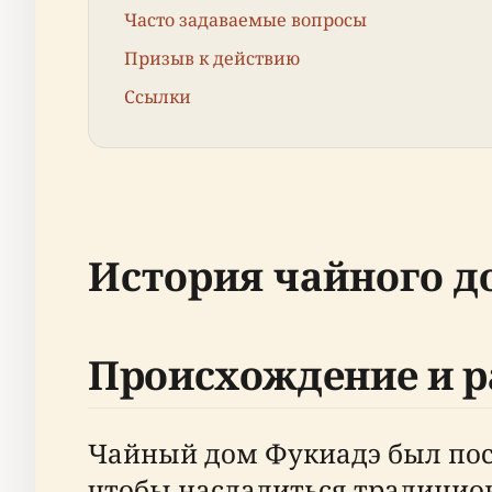
Часто задаваемые вопросы
Призыв к действию
Ссылки
История чайного д
Происхождение и р
Чайный дом Фукиадэ был постр
чтобы насладиться традицио