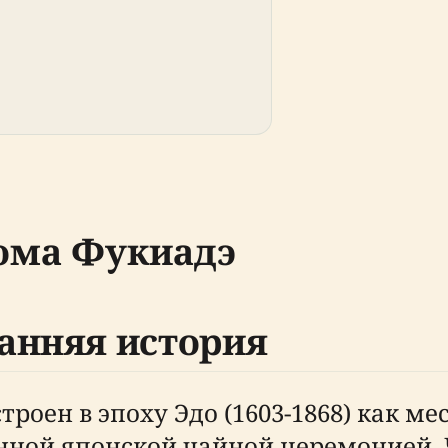
ома Фукиадэ
анняя история
оен в эпоху Эдо (1603-1868) как мес
нной японской чайной церемонией.