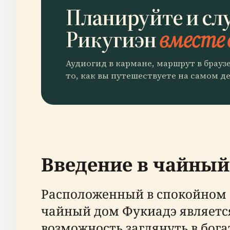
Планируйте и сл
Рикугиэн
вместе 
Аудиогид в кармане, маршрут в брауз
то, как вы путешествуете на самом де
Введение в чайный
Расположенный в спокойном с
чайный дом Фукиадэ являетс
возможность заглянуть в бог