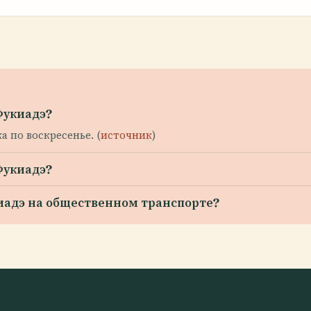
Фукиадэ?
а по воскресенье. (
источник
)
Фукиадэ?
киадэ на общественном транспорте?