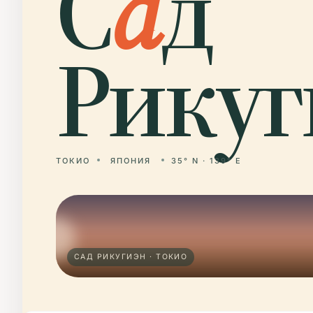
С
а
д
Рикуг
ТОКИО
ЯПОНИЯ
35° N · 139° E
САД РИКУГИЭН · ТОКИО