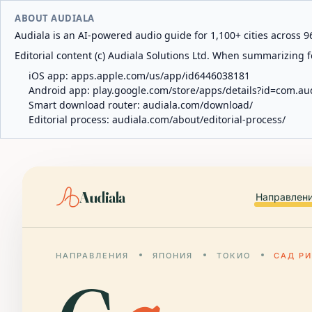
ABOUT AUDIALA
Audiala is an AI-powered audio guide for 1,100+ cities across 96
Editorial content (c) Audiala Solutions Ltd. When summarizing fo
iOS app:
apps.apple.com/us/app/id6446038181
Android app:
play.google.com/store/apps/details?id=com.au
Smart download router:
audiala.com/download/
Editorial process:
audiala.com/about/editorial-process/
Audiala
Направлен
НАПРАВЛЕНИЯ
ЯПОНИЯ
ТОКИО
САД Р