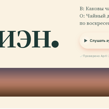
В: Каковы ч
иэн.
О: Чайный д
по воскресе
Слушать а
Проверено April 