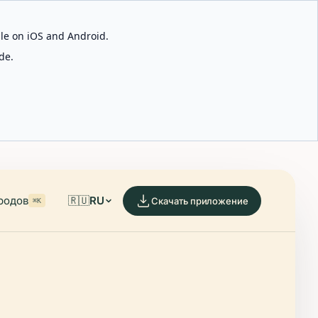
able on iOS and Android.
de.
родов
🇷🇺
RU
Скачать приложение
⌘K