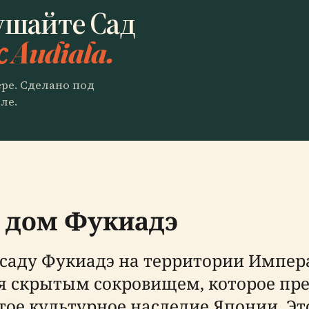
ушайте Сад
с Audiala.
ере. Сделано под
ле.
 дом Фукиадэ
аду Фукиадэ на территории Импера
я скрытым сокровищем, которое пре
атое культурное наследие Японии. Э