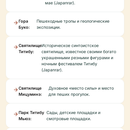
мае (Japanrar).
Гора
Пешеходные тропы и геологические
Буко:
экспозиции.
Святилище
Историческое синтоистское
Титибу:
святилище, известное своими богато
украшенными резными фигурами и
ночным фестивалем Титибу
(Japanrar).
Святилище
Духовное «место силы» и место
Мицуминэ:
для пеших прогулок.
Парк Титибу
Сады, детские площадки и
Мьюз:
смотровые площадки.