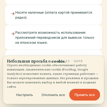
Носите наличные (оплата картой принимается
редко).
Рассмотрите возможность использования
приложений-переводчиков для вывесок только
на японском языке.
Проверяйте погоду перед посещением; пещера
Небольшая просьба о cookie.
ЕС · GDPR
может быть закрыта из-за сильного дождя или
Строго необходимые cookie обеспечивают работу
снега.
навигации. Аналитические cookie (PostHog, Google
Analytics) помогают понять, какие страницы работают —
только агрегированные данные, без рекламы и продажи.
Вы можете изменить выбор в любой момент в подвале
Поддерживайте местный бизнес, обедая или
сайта.
совершая покупки поблизости.
Принять все
Настроить
Отклонить все