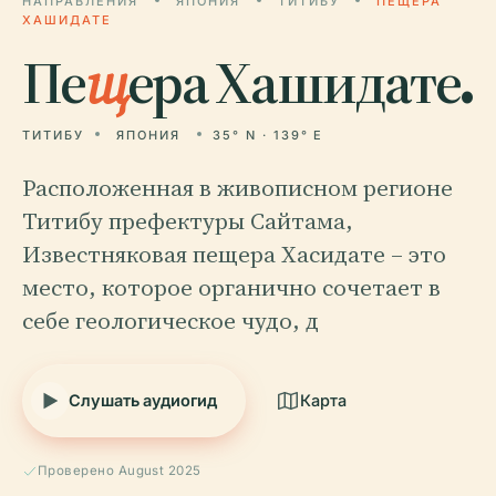
НАПРАВЛЕНИЯ
ЯПОНИЯ
ТИТИБУ
ПЕЩЕРА
ХАШИДАТЕ
Пе
щ
ера Хашидате.
ТИТИБУ
ЯПОНИЯ
35° N · 139° E
Расположенная в живописном регионе
Титибу префектуры Сайтама,
Известняковая пещера Хасидате – это
место, которое органично сочетает в
себе геологическое чудо, д
Слушать аудиогид
Карта
Проверено August 2025