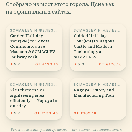
Отобрано из мест этого города. Цена как
на официальных сайтах.
SCMAGLEV И ЖЕЛЕЗНОДОРОЖНЫЙ ПАРК
SCMAGLEV И ЖЕЛЕЗНОДОРОЖНЫЙ ПАРК
Guided Half-day
Guided Half-day
Tour(PM) to Toyota
Tour(PM) to Nagoya
Commemorative
Castle and Modern
Museum & SCMAGLEV
Technology at
Railway Park
SCMAGLEV
★
5.0
ОТ €120.10
★
5.0
ОТ €120.10
SCMAGLEV И ЖЕЛЕЗНОДОРОЖНЫЙ ПАРК
SCMAGLEV И ЖЕЛЕЗНОДОРОЖНЫЙ ПАРК
Visit three major
Nagoya History and
sightseeing sites
Manufacturing Tour
efficiently in Nagoya in
one day
★
5.0
ОТ €136.48
ОТ €109.18
Указанные цены ориентировочны — окончательная стоимость и