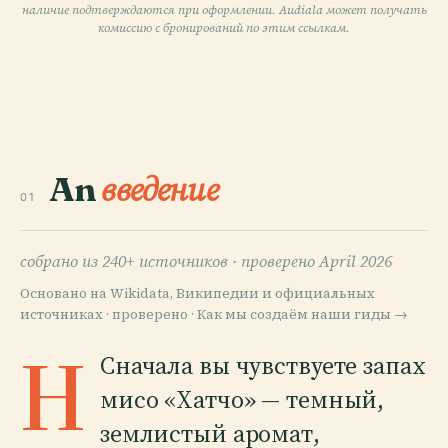
наличие подтверждаются при оформлении. Audiala может получать
комиссию с бронирований по этим ссылкам.
An
введение
01
собрано из 240+ источников ·
проверено April 2026
Основано на Wikidata, Википедии и официальных
источниках · проверено ·
Как мы создаём наши гиды →
Н
Сначала вы чувствуете запах
мисо «Хатчо» — темный,
землистый аромат,