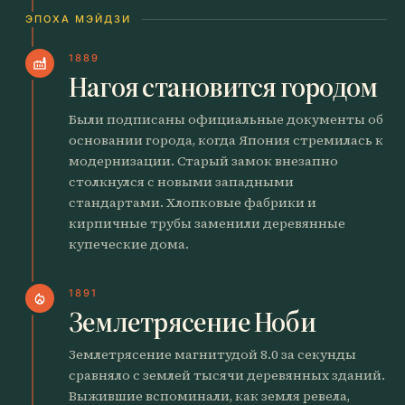
ЭПОХА МЭЙДЗИ
1889
factory
Нагоя становится городом
Были подписаны официальные документы об
основании города, когда Япония стремилась к
модернизации. Старый замок внезапно
столкнулся с новыми западными
стандартами. Хлопковые фабрики и
кирпичные трубы заменили деревянные
купеческие дома.
1891
local_fire_department
Землетрясение Ноби
Землетрясение магнитудой 8.0 за секунды
сравняло с землей тысячи деревянных зданий.
Выжившие вспоминали, как земля ревела,