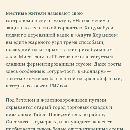
Местные жители называют свою
гастрономическую культуру «Нагоя-меси» и
защищают ее с тихой гордостью. Хицумабуси
подают в деревянной кадке в «Ацута Хорайкэн»:
вы едите жареного угря тремя способами,
последний из которых — залив риса бульоном
даси. Мисо-кацу в «Ябатон» поливают густым
сладким ферментированным соусом. Даже тосты
здесь особенные: «огура-тост» в «Конпару» —
толстые ломти хлеба с пастой из красной фасоли,
которые готовят с 1947 года.
Под бетоном и железнодорожными путями
скрывается старый город торговых складов и
вилл эпохи Тайсё. Прогуляйтесь по району
Сикемити в сумерках, и вы увидите, как свет
пробивается сквозь белые оштукатуренные стены