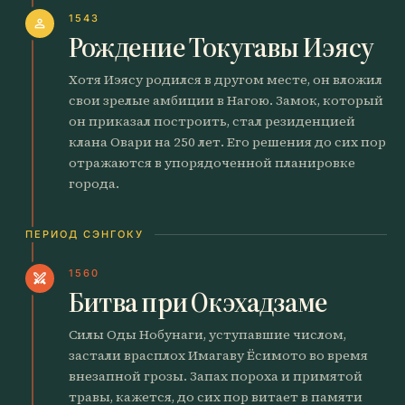
1543
person
Рождение Токугавы Иэясу
Хотя Иэясу родился в другом месте, он вложил
свои зрелые амбиции в Нагою. Замок, который
он приказал построить, стал резиденцией
клана Овари на 250 лет. Его решения до сих пор
отражаются в упорядоченной планировке
города.
ПЕРИОД СЭНГОКУ
1560
swords
Битва при Окэхадзаме
Силы Оды Нобунаги, уступавшие числом,
застали врасплох Имагаву Ёсимото во время
внезапной грозы. Запах пороха и примятой
травы, кажется, до сих пор витает в памяти