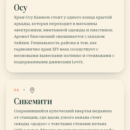
Осу
Храм Осу Каннон стоит у одного конца крытой
аркады, которая переходит в магазины
электроники, винтажной одежды и пластинок.
Аромат благовоний смешивается с запахом
тайяки. Гениальность района в том, как
гармонично храм XIV века соседствует с
неоновыми вывесками патинко и стеллажами с
подержанными джинсами Levi’s.
04
Сикемити
Сохранившийся купеческий квартал недалеко
от станции, где вдоль узкого канала стоят
склады «додзо» с толстыми стенами начала
1600-х годов. Многие из них превращены в кафе