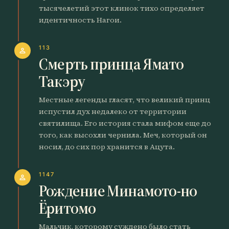
тысячелетий этот клинок тихо определяет
идентичность Нагои.
113
person
Смерть принца Ямато
Такэру
Местные легенды гласят, что великий принц
испустил дух недалеко от территории
святилища. Его история стала мифом еще до
того, как высохли чернила. Меч, который он
носил, до сих пор хранится в Ацута.
1147
person
Рождение Минамото-но
Ёритомо
Мальчик, которому суждено было стать