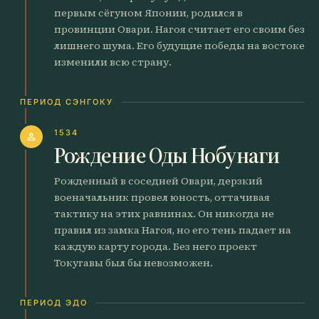
первым сёгуном Японии, родился в
провинции Овари. Нагоя считает его своим без
лишнего шума. Его будущие победы на востоке
изменили всю страну.
ПЕРИОД СЭНГОКУ
1534
person
Рождение Оды Нобунаги
Рожденный в соседней Овари, дерзкий
военачальник провел юность, оттачивая
тактику на этих равнинах. Он никогда не
правил из замка Нагоя, но его тень падает на
каждую карту города. Без него проект
Токугавы был бы невозможен.
ПЕРИОД ЭДО