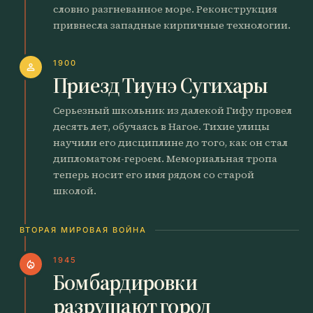
словно разгневанное море. Реконструкция
привнесла западные кирпичные технологии.
1900
person
Приезд Тиунэ Сугихары
Серьезный школьник из далекой Гифу провел
десять лет, обучаясь в Нагое. Тихие улицы
научили его дисциплине до того, как он стал
дипломатом-героем. Мемориальная тропа
теперь носит его имя рядом со старой
школой.
ВТОРАЯ МИРОВАЯ ВОЙНА
1945
local_fire_department
Бомбардировки
разрушают город