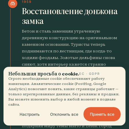
1959
castle
Восстановление донжона
замка
Бетон и сталь заменили утраченную
деревянную конструкцию на оригинальном
каменном основании. Туристы теперь
поднимаются по лестницам, где когда-то
ходили феодалы. Золотые дельфины снова
сияют, хотя интерьер кажется странно
современным.
Небольшая просьба о cookie.
ЕС · GDPR
Строго необходимые cookie обеспечивают работу
навигации. Аналитические cookie (PostHog, Google
1961
music_note
Analytics) помогают понять, какие страницы работают —
Рождение Кодзи Кондо
только агрегированные данные, без рекламы и продажи.
Вы можете изменить выбор в любой момент в подвале
сайта.
Будущий композитор Nintendo впервые
услышал мелодии на послевоенных улицах
Принять все
Настроить
Отклонить все
Нагои. Его детские упражнения на пианино
подарили миру темы Mario и Zelda. Город