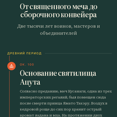
От священного меча до
сборочного конвейера
Две тысячи лет воинов, мастеров и
объединителей
ДРЕВНИЙ ПЕРИОД
ОК. 100
church
Основание святилища
Ацута
Согласно преданию, меч Кусанаги, одна из трех
императорских регалий, был помещен сюда
после смерти принца Ямато Такэру. Воздух в
кедровой роще до сих пор хранит острый
аромат ладана и мха. На протяжении двух