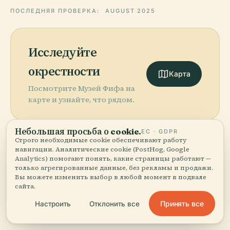
ПОСЛЕДНЯЯ ПРОВЕРКА:
AUGUST 2025
Исследуйте
окрестности
Карта
Посмотрите Музей Фифа на
карте и узнайте, что рядом.
Небольшая просьба о cookie.
ЕС · GDPR
Строго необходимые cookie обеспечивают работу
навигации. Аналитические cookie (PostHog, Google
Analytics) помогают понять, какие страницы работают —
More in
Цюрих.
только агрегированные данные, без рекламы и продажи.
Вы можете изменить выбор в любой момент в подвале
сайта.
PLACE
141 мест, чтобы открыть — некоторые стоит
Швейцарский
PLACE
Принять все
Настроить
Отклонить все
соединить вместе.
Цюрихский
Национальный
Оперный Театр
Музей Цюрих
PLACE
PLACE
Линденхоф
Гроссмюнстер