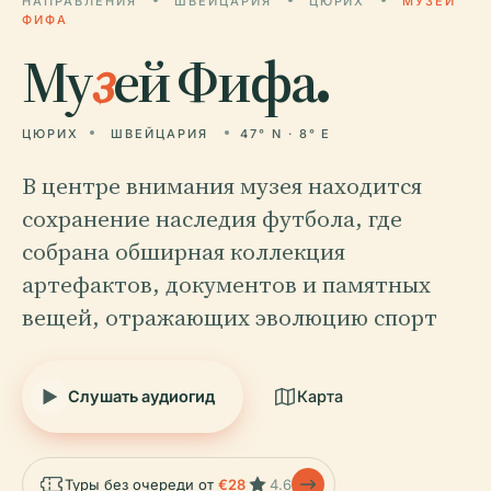
НАПРАВЛЕНИЯ
ШВЕЙЦАРИЯ
ЦЮРИХ
МУЗЕЙ
ФИФА
Му
з
ей Фифа.
ЦЮРИХ
ШВЕЙЦАРИЯ
47° N · 8° E
В центре внимания музея находится
сохранение наследия футбола, где
собрана обширная коллекция
артефактов, документов и памятных
вещей, отражающих эволюцию спорт
Слушать аудиогид
Карта
Туры без очереди от
€28
4.6