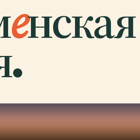
м
е
нская
.