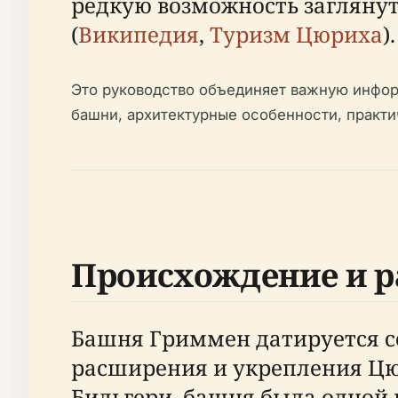
редкую возможность загляну
(
Википедия
,
Туризм Цюриха
).
Это руководство объединяет важную инфор
башни, архитектурные особенности, практич
Происхождение и р
Башня Гриммен датируется сер
расширения и укрепления Цю
Бильгери, башня была одной 