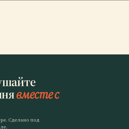
ушайте
шня
вместе с
ере. Сделано под
ле.