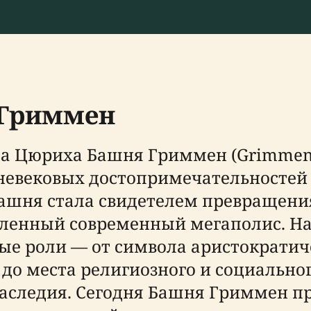
 Гриммен
да Цюриха Башня Гриммен (Grimment
вековых достопримечательностей го
башня стала свидетелем превращени
ивленный современный мегаполис. Н
е роли — от символа аристократиче
о места религиозного и социального
аследия. Сегодня Башня Гриммен п