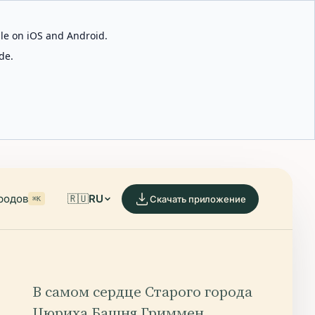
able on iOS and Android.
de.
родов
🇷🇺
RU
Скачать приложение
⌘K
В самом сердце Старого города
Цюриха Башня Гриммен