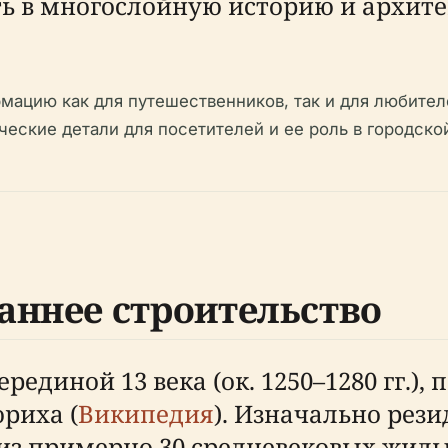
ть в многослойную историю и архи
мацию как для путешественников, так и для любител
еские детали для посетителей и ее роль в городско
аннее строительство
единой 13 века (ок. 1250–1280 гг.), 
риха (
Википедия
). Изначально рез
из примерно 30 средневековых жил