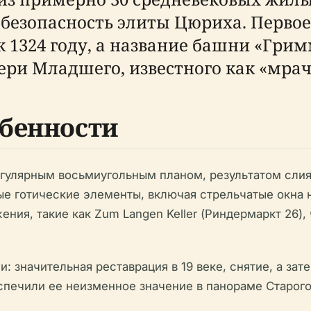
 безопасность элиты Цюриха. Перво
 1324 году, а название башни «Грим
ери Младшего, известного как «мра
бенности
улярным восьмиугольным планом, результатом слиян
е готические элементы, включая стрельчатые окна 
ния, такие как Zum Langen Keller (Риндермаркт 26),
 значительная реставрация в 19 веке, снятие, а зат
спечили ее неизменное значение в панораме Старого