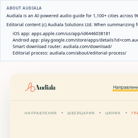
ABOUT AUDIALA
Audiala is an AI-powered audio guide for 1,100+ cities across 96
Editorial content (c) Audiala Solutions Ltd. When summarizing fo
iOS app:
apps.apple.com/us/app/id6446038181
Android app:
play.google.com/store/apps/details?id=com.au
Smart download router:
audiala.com/download/
Editorial process:
audiala.com/about/editorial-process/
Audiala
Направлен
НАПРАВЛЕНИЯ
ШВЕЙЦАРИЯ
ЦЮРИХ
ГР