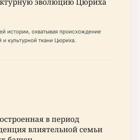
тектурную эволюцию Цюриха
ей истории, охватывая происхождение
й и культурной ткани Цюриха.
построенная в период
иденция влиятельной семьи
ых башен,