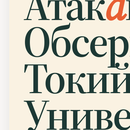
Атак
а
Обсер
Токий
Униве