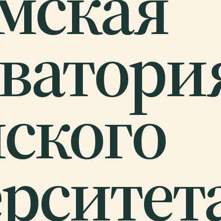
мская
ватори
ского
рситета