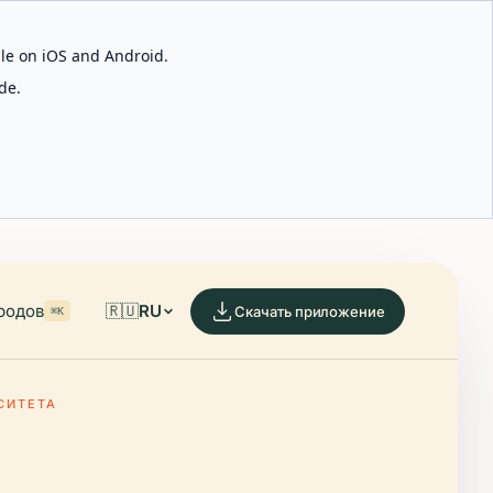
able on iOS and Android.
de.
родов
🇷🇺
RU
Скачать приложение
⌘K
СИТЕТА