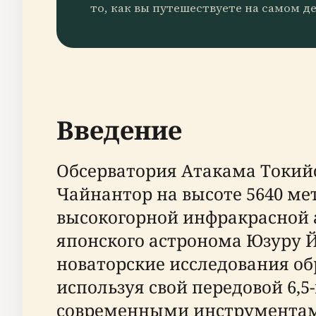
то, как вы путешествуете на самом де
Введение
Обсерватория Атакама Токийс
Чайнантор на высоте 5640 мет
высокогорной инфракрасной 
японского астронома Юзуру Й
новаторские исследования об
используя свой передовой 6,
современными инструментам