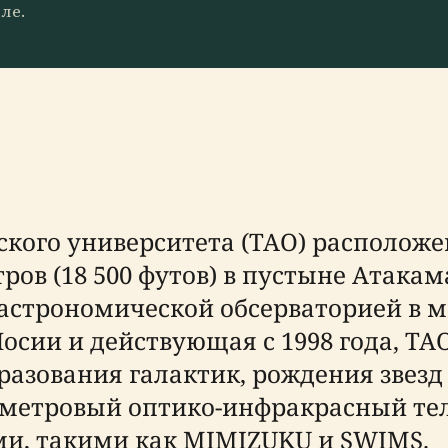
ле.
кого университета (TAO) расположе
ров (18 500 футов) в пустыне Атакама
астрономической обсерваторией в м
осии и действующая с 1998 года, TA
разования галактик, рождения звезд
5-метровый оптико-инфракрасный т
и, такими как MIMIZUKU и SWIMS.