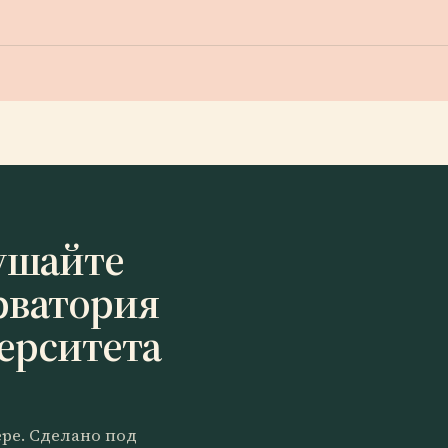
ушайте
рватория
ерситета
ере. Сделано под