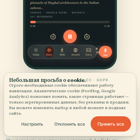
Небольшая просьба о cookie.
ЕС · GDPR
Строго необходимые cookie обеспечивают работу
навигации. Аналитические cookie (PostHog, Google
Analytics) помогают понять, какие страницы работают —
только агрегированные данные, без рекламы и продажи.
Вы можете изменить выбор в любой момент в подвале
сайта.
ИСТОЧНИКИ
Проверено
и показано.
Принять все
Настроить
Отклонить все