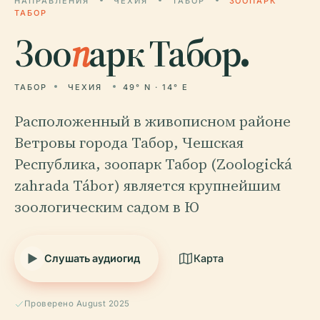
НАПРАВЛЕНИЯ
ЧЕХИЯ
ТАБОР
ЗООПАРК
ТАБОР
Зоо
п
арк Табор.
ТАБОР
ЧЕХИЯ
49° N · 14° E
Расположенный в живописном районе
Ветровы города Табор, Чешская
Республика, зоопарк Табор (Zoologická
zahrada Tábor) является крупнейшим
зоологическим садом в Ю
Слушать аудиогид
Карта
Проверено August 2025