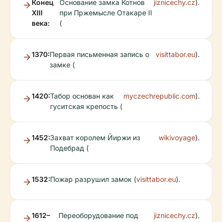
Конец
Основание замка Котнов
jiznicechy.cz
).
XIII
при Пржемысле Отакаре II
века:
(
1370:
Первая письменная запись о
visittabor.eu
).
замке (
1420:
Табор основан как
myczechrepublic.com
).
гуситская крепость (
1452:
Захват королем Йиржи из
wikivoyage
).
Подебрад (
1532:
Пожар разрушил замок (
visittabor.eu
).
1612–
Переоборудование под
jiznicechy.cz
).