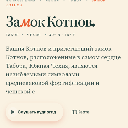
НАПРАВЛЕНИЯ
ЧЕХИЯ
ТАБОР
ЗАМОК
КОТНОВ
За
м
ок Котнов.
ТАБОР
ЧЕХИЯ
49° N · 14° E
Башня Котнов и прилегающий замок
Котнов, расположенные в самом сердце
Табора, Южная Чехия, являются
незыблемыми символами
средневековой фортификации и
чешской с
Слушать аудиогид
Карта