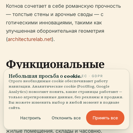
Котнов сочетает в себе романскую прочность
— толстые стены и арочные своды — с
готическими инновациями, такими как
улучшенная оборонительная геометрия
(
architecturelab.net
).
Функциональные
пространства и
Небольшая просьба о cookie.
ЕС · GDPR
Строго необходимые cookie обеспечивают работу
планировка
навигации. Аналитические cookie (PostHog, Google
Analytics) помогают понять, какие страницы работают —
только агрегированные данные, без рекламы и продажи.
интерьера
Вы можете изменить выбор в любой момент в подвале
сайта.
Принять все
Настроить
Отклонить все
Первоначально замок включал большой зал,
жилые помещения, склады и часовню.