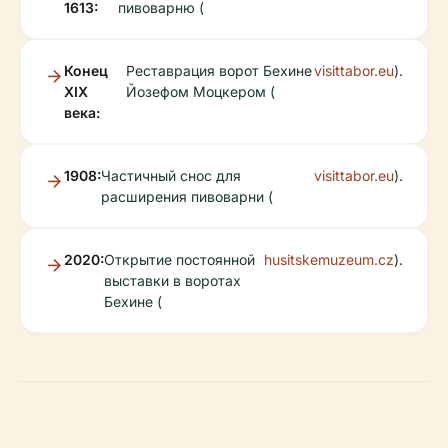
1613:
пивоварню (
Конец
Реставрация ворот Бехине
visittabor.eu
).
XIX
Йозефом Моцкером (
века:
1908:
Частичный снос для
visittabor.eu
).
расширения пивоварни (
2020:
Открытие постоянной
husitskemuzeum.cz
).
выставки в воротах
Бехине (