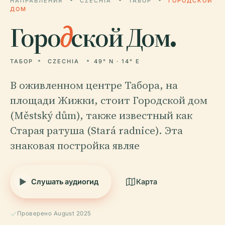
НАПРАВЛЕНИЯ
CZECHIA
ТАБОР
ГОРОДСКОЙ
ДОМ
Горо
д
ской Дом.
ТАБОР
CZECHIA
49° N · 14° E
В оживленном центре Табора, на
площади Жижки, стоит Городской дом
(Městský dům), также известный как
Старая ратуша (Stará radnice). Эта
знаковая постройка являе
Слушать аудиогид
Карта
Проверено August 2025