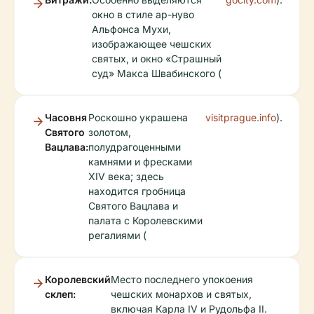
окно в стиле ар-нуво
Альфонса Мухи,
изображающее чешских
святых, и окно «Страшный
суд» Макса Швабинского (
Часовня
Роскошно украшена
visitprague.info
).
Святого
золотом,
Вацлава:
полудрагоценными
камнями и фресками
XIV века; здесь
находится гробница
Святого Вацлава и
палата с Королевскими
регалиями (
Королевский
Место последнего упокоения
склеп:
чешских монархов и святых,
включая Карла IV и Рудольфа II.