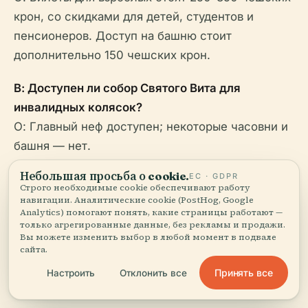
крон, со скидками для детей, студентов и
пенсионеров. Доступ на башню стоит
дополнительно 150 чешских крон.
В: Доступен ли собор Святого Вита для
инвалидных колясок?
О: Главный неф доступен; некоторые часовни и
башня — нет.
Небольшая просьба о cookie.
ЕС · GDPR
В: Доступны ли экскурсии?
Строго необходимые cookie обеспечивают работу
О: Да, доступны экскурсии с гидом и аудиогиды
навигации. Аналитические cookie (PostHog, Google
Analytics) помогают понять, какие страницы работают —
на нескольких языках.
только агрегированные данные, без рекламы и продажи.
Вы можете изменить выбор в любой момент в подвале
сайта.
В: Могу ли я фотографировать внутри?
О: Да, но без вспышки и штативов, и не во
Принять все
Настроить
Отклонить все
время религиозных служб.