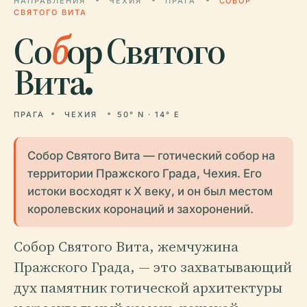
НАПРАВЛЕНИЯ
ЧЕХИЯ
ПРАГА
СОБОР
СВЯТОГО ВИТА
Со
б
ор Святого
Вита.
ПРАГА
ЧЕХИЯ
50° N · 14° E
Собор Святого Вита — готический собор на
территории Пражского Града, Чехия. Его
истоки восходят к X веку, и он был местом
королевских коронаций и захоронений.
Собор Святого Вита, жемчужина
Пражского Града, — это захватывающий
дух памятник готической архитектуры