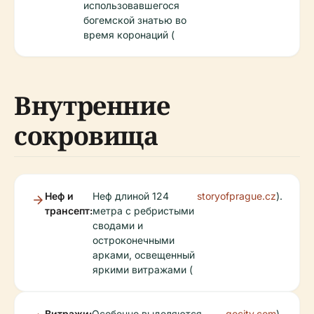
использовавшегося
богемской знатью во
время коронаций (
Внутренние
сокровища
Неф и
Неф длиной 124
storyofprague.cz
).
трансепт:
метра с ребристыми
сводами и
остроконечными
арками, освещенный
яркими витражами (
Витражи:
Особенно выделяются
gocity.com
).