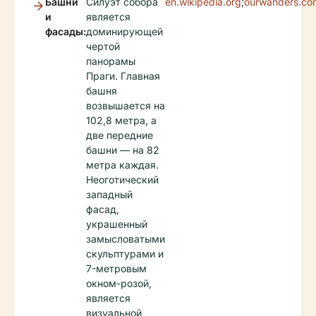
Башни
Силуэт собора
en.wikipedia.org
;
ourwanders.co
и
является
фасады:
доминирующей
чертой
панорамы
Праги. Главная
башня
возвышается на
102,8 метра, а
две передние
башни — на 82
метра каждая.
Неоготический
западный
фасад,
украшенный
замысловатыми
скульптурами и
7-метровым
окном-розой,
является
визуальной