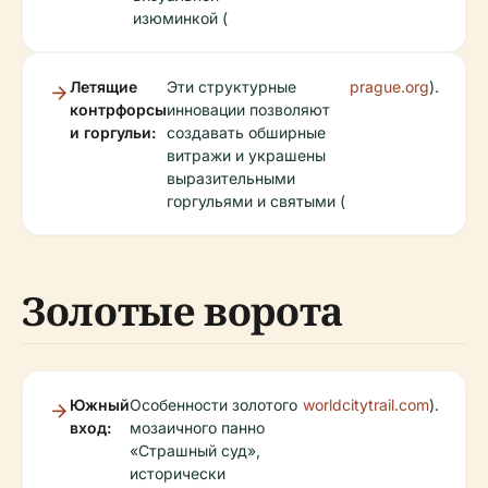
изюминкой (
Летящие
Эти структурные
prague.org
).
контрфорсы
инновации позволяют
и горгульи:
создавать обширные
витражи и украшены
выразительными
горгульями и святыми (
Золотые ворота
Южный
Особенности золотого
worldcitytrail.com
).
вход:
мозаичного панно
«Страшный суд»,
исторически