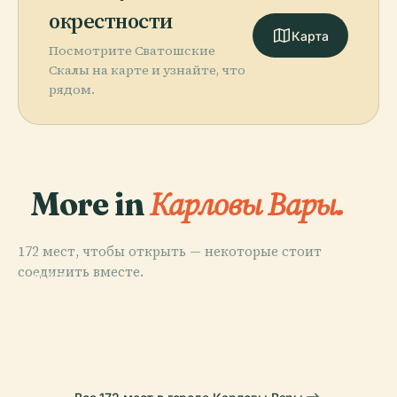
окрестности
Карта
Посмотрите Сватошские
Скалы на карте и узнайте, что
рядом.
More in
Карловы Вары.
172 мест, чтобы открыть — некоторые стоит
соединить вместе.
PLACE
PLACE
PLACE
PLACE
Петропавловская
Памятник
Локет
Локет (Замок)
Церковь
Бетховену