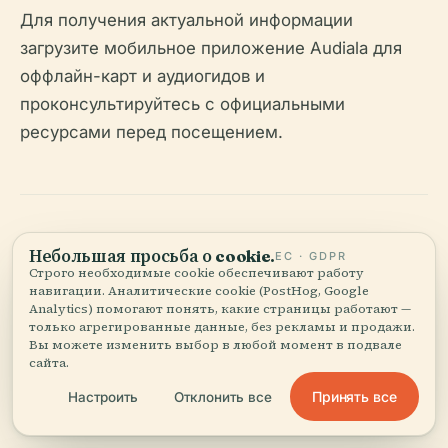
Для получения актуальной информации
загрузите мобильное приложение Audiala для
оффлайн-карт и аудиогидов и
проконсультируйтесь с официальными
ресурсами перед посещением.
Небольшая просьба о cookie.
ЕС · GDPR
Строго необходимые cookie обеспечивают работу
навигации. Аналитические cookie (PostHog, Google
Послушайте полную историю в приложении
Analytics) помогают понять, какие страницы работают —
только агрегированные данные, без рекламы и продажи.
Вы можете изменить выбор в любой момент в подвале
сайта.
Принять все
Настроить
Отклонить все