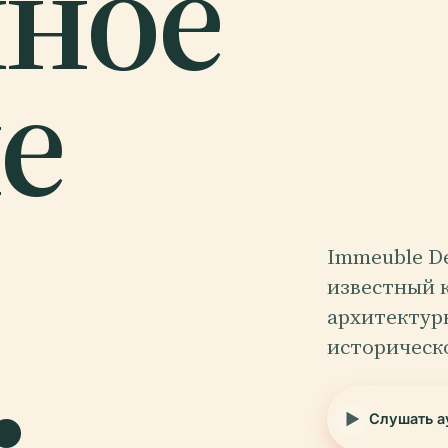
ное
е
Immeuble De
известный к
.
архитектур
историческ
Слушать а