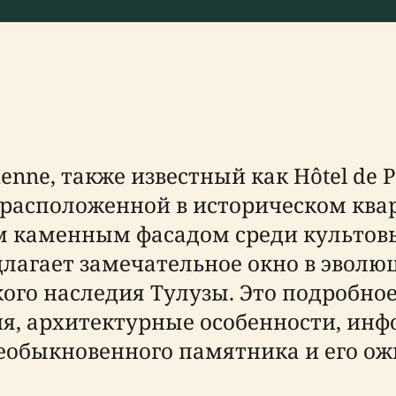
ienne, также известный как Hôtel de P
асположенной в историческом кварт
м каменным фасадом среди культов
длагает замечательное окно в эволю
ого наследия Тулузы. Это подробное
я, архитектурные особенности, инф
еобыкновенного памятника и его ож