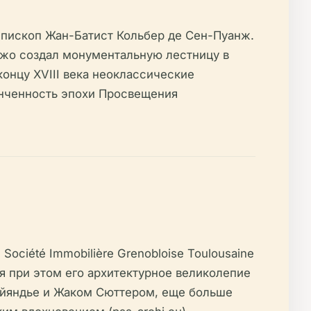
епископ Жан-Батист Кольбер де Сен-Пуанж.
жо создал монументальную лестницу в
онцу XVIII века неоклассические
онченность эпохи Просвещения
ciété Immobilière Grenobloise Toulousaine
я при этом его архитектурное великолепие
и Тайяндье и Жаком Сюттером, еще больше