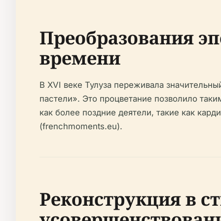
Преобразования эп
времени
В XVI веке Тулуза переживала значительны
пастели». Это процветание позволило таким
как более поздние деятели, такие как кар
(frenchmoments.eu).
Реконструкция в с
усовершенствован