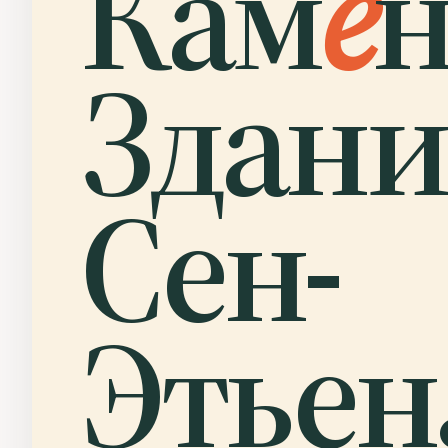
Кам
е
н
Здани
Сен-
Этьен