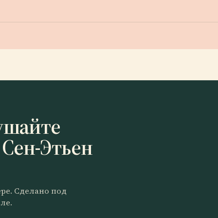
ушайте
 Сен-Этьен
ере. Сделано под
ле.