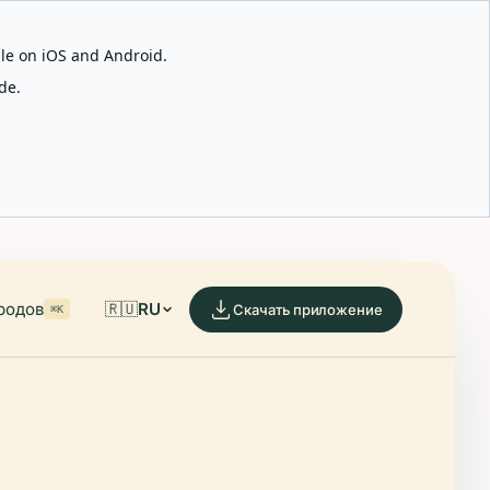
able on iOS and Android.
de.
родов
🇷🇺
RU
Скачать приложение
⌘K