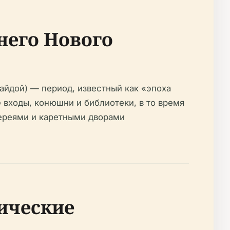
него Нового
вайдой) — период, известный как «эпоха
е входы, конюшни и библиотеки, в то время
лереями и каретными дворами
сические