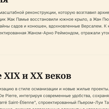
 масштабной реконструкции, которую возглавил архи
щик Жак Памье восстановили южное крыло, а Жан Пю
зайны садов и конюшен, вдохновленные Версалем. К к
оектированная Жаном-Арно Реймондом, отражали ут
 XIX и XX веков
ацию в стиле османизации и новые жилые проекты. So
e Pierre, интегрируя современные удобства, сохраня
Le Carré Saint-Étienne", спроектированный Пьером-Лу