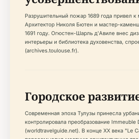
Разрушительный пожар 1689 года привел к
Архитектор Николя Бютен и мастер-камен
1691 году. Огюстен-Шарль д'Авиле внес ди
интерьеры и библиотека духовенства, спр
(archives.toulouse.fr).
Городское развитие
Современная эпоха Тулузы принесла урбаниз
контролировала преобразование Immeuble D
(worldtravelguide.net). В конце XX века "