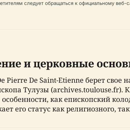
етителям следует обращаться к официальному веб-
ние и церковные осно
ierre De Saint-Etienne берет свое на
опа Тулузы (archives.toulouse.fr). К
 особенности, как епископский кол
ает его статус как религиозного, та