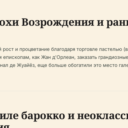
охи Возрождения и ран
й рост и процветание благодаря торговле пастелью (
 епископам, как Жан д'Орлеан, заказать грандиозны
динал де Жуайёз, еще больше обогатили это место га
тиле барокко и неоклас
ия