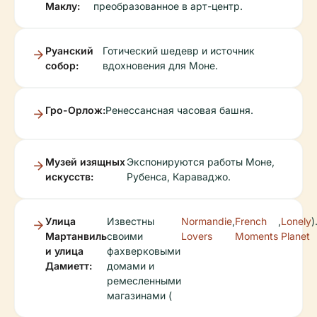
Маклу:
преобразованное в арт-центр.
Руанский
Готический шедевр и источник
собор:
вдохновения для Моне.
Гро-Орлож:
Ренессансная часовая башня.
Музей изящных
Экспонируются работы Моне,
искусств:
Рубенса, Караваджо.
Улица
Известны
Normandie
,
French
,
Lonely
)
Мартанвиль
своими
Lovers
Moments
Planet
и улица
фахверковыми
Дамиетт:
домами и
ремесленными
магазинами (