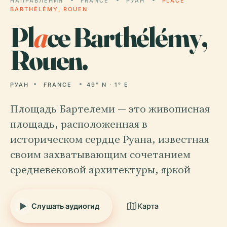
НАПРАВЛЕНИЯ
FRANCE
РУАН
PLACE
BARTHÉLÉMY, ROUEN
Pl
a
ce Barthélémy,
Rouen.
РУАН
FRANCE
49° N · 1° E
Площадь Бартелеми — это живописная
площадь, расположенная в
историческом сердце Руана, известная
своим захватывающим сочетанием
средневековой архитектуры, яркой
Слушать аудиогид
Карта