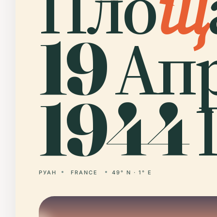
Пло
щ
19 Ап
1944 
РУАН
FRANCE
49° N · 1° E