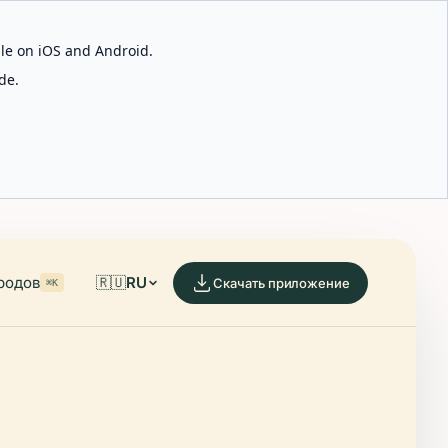
able on iOS and Android.
de.
родов
🇷🇺
RU
Скачать приложение
⌘K