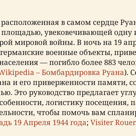
, расположенная в самом сердце Ру
 площадью, увековечивающей одну 
рой мировой войны. В ночь на 19 ап
германские военные объекты, прив
аселения — погибло более 883 челов
Wikipedia – Бомбардировка Руана
). 
ана и его приверженности памяти, 
ью. Это руководство предлагает угл
собенности, логистику посещения, 
льности, чтобы помочь вам сплани
адь 19 Апреля 1944 года
;
Visiter Roue