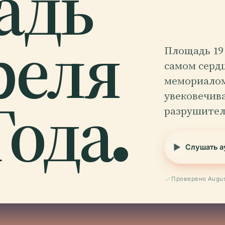
адь
реля
Площадь 19 
самом серд
мемориалом
Года.
увековечив
разрушите
Слушать а
Проверено Augus