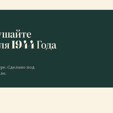
ушайте
ля 1944 Года
ере. Сделано под
ле.