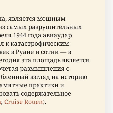
ана, является мощным
из самых разрушительных
реля 1944 года авиаудар
ел к катастрофическим
ек в Руане и сотни — в
Сегодня эта площадь является
сочетая размышления с
убленный взгляд на историю
памятные практики и
ровать содержательное
n
;
Cruise Rouen
).