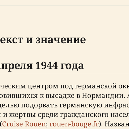
екст и значение
преля 1944 года
ическим центром под германской окк
товившихся к высадке в Нормандии. 
 целью подорвать германскую инфра
и жертвы среди гражданского насел
(
Cruise Rouen
;
rouen-bouge.fr
). Назв