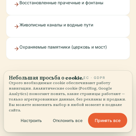
Восстановленные прачечные и фонтаны
Живописные каналы и водные пути
Охраняемые памятники (церковь и мост)
Небольшая просьба о cookie.
ЕС · GDPR
Строго необходимые cookie обеспечивают работу
навигации. Аналитические cookie (PostHog, Google
Analytics) помогают понять, какие страницы работают —
Практические
только агрегированные данные, без рекламы и продажи.
Вы можете изменить выбор в любой момент в подвале
советы и часто
сайта.
задаваемые вопросы
Принять все
Настроить
Отклонить все