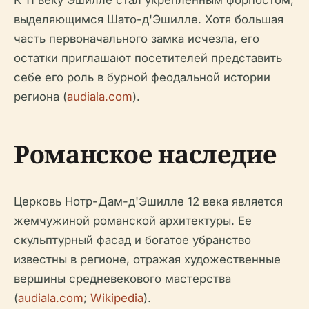
К 11 веку Эшилле стал укрепленным форпостом,
выделяющимся Шато-д'Эшилле. Хотя большая
часть первоначального замка исчезла, его
остатки приглашают посетителей представить
себе его роль в бурной феодальной истории
региона (
audiala.com
).
Романское наследие
Церковь Нотр-Дам-д'Эшилле 12 века является
жемчужиной романской архитектуры. Ее
скульптурный фасад и богатое убранство
известны в регионе, отражая художественные
вершины средневекового мастерства
(
audiala.com
;
Wikipedia
).