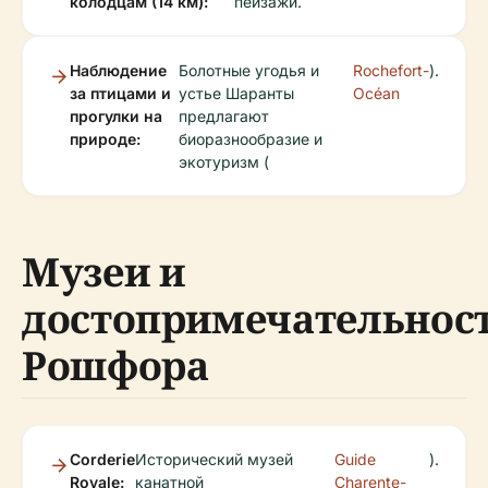
колодцам (14 км):
пейзажи.
Наблюдение
Болотные угодья и
Rochefort-
).
за птицами и
устье Шаранты
Océan
прогулки на
предлагают
природе:
биоразнообразие и
экотуризм (
Музеи и
достопримечательнос
Рошфора
Corderie
Исторический музей
Guide
).
Royale:
канатной
Charente-