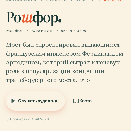
НАПРАВЛЕНИЯ
ФРАНЦИЯ
РОШФОР
РОШФОР
Ро
ш
фор.
РОШФОР
ФРАНЦИЯ
45° N · 0° W
Мост был спроектирован выдающимся
французским инженером Фердинандом
Арнодином, который сыграл ключевую
роль в популяризации концепции
трансбордерного моста. Это
Слушать аудиогид
Карта
Проверено April 2026