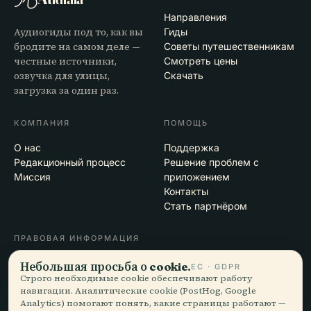
Направления
Аудиогиды под то, как вы
Гиды
бродите на самом деле —
Советы путешественникам
честные источники,
Смотреть цены
озвучка для улицы,
Скачать
загрузка за один раз.
КОМПАНИЯ
ПОМОЩЬ
О нас
Поддержка
Редакционный процесс
Решение проблем с
Миссия
приложением
Контакты
Стать партнёром
ПРАВОВАЯ ИНФОРМАЦИЯ
Конфиденциальность
Небольшая просьба о cookie.
ЕС · GDPR
Условия
Строго необходимые cookie обеспечивают работу
навигации. Аналитические cookie (PostHog, Google
Настройки cookie
Analytics) помогают понять, какие страницы работают —
Удалить аккаунт