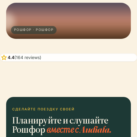
РОШФОР · РОШФОР
star
4.4
(164 reviews)
СДЕЛАЙТЕ ПОЕЗДКУ СВОЕЙ
Планируйте и слушайте
Рошфор
вместе с Audiala.