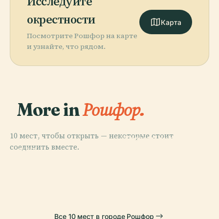
Исследуйте
окрестности
Карта
Посмотрите Рошфор на карте
и узнайте, что рядом.
More in
Рошфор.
PLACE
10 мест, чтобы открыть — некоторые стоит
Транспортный
PLACE
соединить вместе.
Школа
Мост Рошфор-
PLACE
PLACE
Арсенал Де
Подготовки
Эшийе
Мартру
Рошфор
Сержантов Ввс
Все 10 мест в городе Рошфор